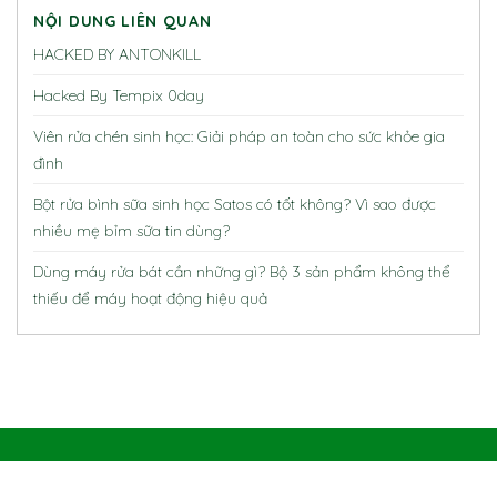
NỘI DUNG LIÊN QUAN
HACKED BY ANTONKILL
Hacked By Tempix 0day
Viên rửa chén sinh học: Giải pháp an toàn cho sức khỏe gia
đình
Bột rửa bình sữa sinh học Satos có tốt không? Vì sao được
nhiều mẹ bỉm sữa tin dùng?
Dùng máy rửa bát cần những gì? Bộ 3 sản phẩm không thể
thiếu để máy hoạt động hiệu quả