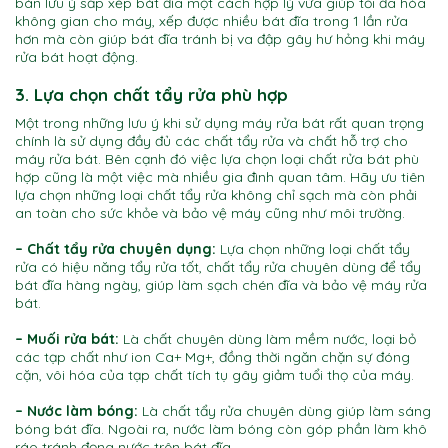
bán lưu ý sắp xếp bát đĩa một cách hợp lý vừa giúp tối đa hóa
không gian cho máy, xếp được nhiều bát đĩa trong 1 lần rửa
hơn mà còn giúp bát đĩa tránh bị va đập gây hư hỏng khi máy
rửa bát hoạt động.
3. Lựa chọn chất tẩy rửa phù hợp
Một trong những lưu ý khi sử dụng máy rửa bát rất quan trọng
chính là sử dụng đầy đủ các chất tẩy rửa và chất hỗ trợ cho
máy rửa bát. Bên cạnh đó việc lựa chọn loại chất rửa bát phù
hợp cũng là một việc mà nhiều gia đình quan tâm. Hãy ưu tiên
lựa chọn những loại chất tẩy rửa không chỉ sạch mà còn phải
an toàn cho sức khỏe và bảo vệ máy cũng như môi trường.
– Chất tẩy rửa chuyên dụng:
Lựa chọn những loại chất tẩy
rửa có hiệu năng tẩy rửa tốt, chất tẩy rửa chuyên dùng để tẩy
bát đĩa hàng ngày, giúp làm sạch chén đĩa và bảo vệ máy rửa
bát.
– Muối rửa bát:
Là chất chuyên dùng làm mềm nước, loại bỏ
các tạp chất như ion Ca+ Mg+, đồng thời ngăn chặn sự đóng
cặn, vôi hóa của tạp chất tích tụ gây giảm tuổi thọ của máy.
– Nước làm bóng:
Là chất tẩy rửa chuyên dùng giúp làm sáng
bóng bát đĩa. Ngoài ra, nước làm bóng còn góp phần làm khô
ráo tránh đọng nước trên bát đĩa.