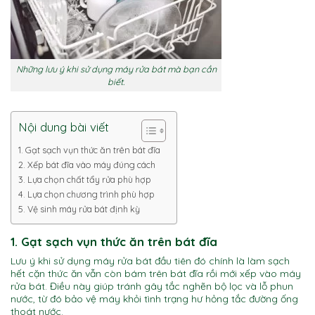
Những lưu ý khi sử dụng máy rửa bát mà bạn cần
biết.
Nội dung bài viết
1. Gạt sạch vụn thức ăn trên bát đĩa
2. Xếp bát đĩa vào máy đúng cách
3. Lựa chọn chất tẩy rửa phù hợp
4. Lựa chọn chương trình phù hợp
5. Vệ sinh máy rửa bát định kỳ
1. Gạt sạ
ch vụn thức ăn trên bát đĩa
Lưu ý khi sử dụng máy rửa bát đầu tiên đó chính là làm sạch
hết cặn thức ăn vẫn còn bám trên bát đĩa rồi mới xếp vào máy
rửa bát. Điều này giúp tránh gây tắc nghẽn bộ lọc và lỗ phun
nước, từ đó bảo vệ máy khỏi tình trạng hư hỏng tắc đường ống
thoát nước.