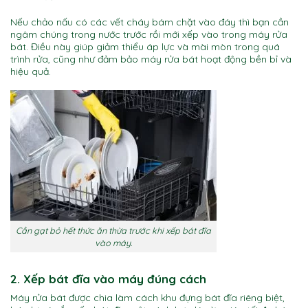
Nếu chảo nấu có các vết cháy bám chặt vào đáy thì bạn cần
ngâm chúng trong nước trước rồi mới xếp vào trong máy rửa
bát. Điều này giúp giảm thiểu áp lực và mài mòn trong quá
trình rửa, cũng như đảm bảo máy rửa bát hoạt động bền bỉ
và
hiệu quả.
Cần gạt bỏ hết thức ăn thừa trước khi xếp bát đĩa
vào máy.
2. Xếp bát đĩa vào máy đúng cách
Máy rửa bát được chia làm cách khu đựng bát đĩa riêng biệt,