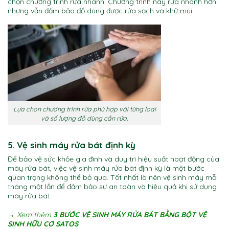
chọn chương trình rửa nhanh. Chương trình này rửa nhanh hơn
nhưng vẫn đảm bảo đồ dùng được rửa sạch và khử mùi.
Lựa chọn chương trình rửa phù hợp với từng loại
và số lượng đồ dùng cần rửa.
5. Vệ sinh máy rửa bát định kỳ
Để bảo vệ sức khỏe gia đình và duy trì hiệu suất hoạt động của
máy rửa bát, việc vệ sinh máy rửa bát định kỳ là một bước
quan trọng không thể bỏ qua. Tốt nhất là nên vệ sinh máy mỗi
tháng một lần để đảm bảo sự an toàn và hiệu quả khi sử dụng
máy rửa bát.
→
Xem thêm
3 BƯỚC VỆ SINH MÁY RỬA BÁT BẰNG BỘT VỆ
SINH HỮU CƠ SATOS