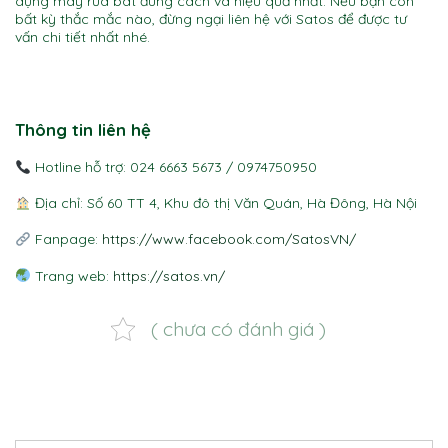
dụng máy rửa bát đúng cách và hiệu quả nhất. Nếu bạn còn
bất kỳ thắc mắc nào, đừng ngại liên hệ với Satos để được tư
vấn chi tiết nhất nhé.
lưu ý khi sử dụng máy rửa bát lưu ý khi sử dụng máy rửa bát lưu ý khi sử dụng
máy rửa bát
lưu ý khi sử dụng máy rửa bát
Thông tin liên hệ
Hotline hỗ trợ: 024 6663 5673 / 0974750950
Địa chỉ: Số 60 TT 4, Khu đô thị Văn Quán, Hà Đông, Hà Nội
Fanpage:
https://www.facebook.com/SatosVN/
Trang web:
https://satos.vn/
( chưa có đánh giá )