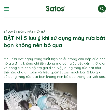
Skip
to
content
BÍ QUYẾT DÙNG MÁY RỬA BÁT
BẬT MÍ 5 lưu ý khi sử dụng máy rửa bát
bạn không nên bỏ qua
Máy rửa bát ngày càng xuất hiện nhiều trong căn bếp của các
hộ gia đình, không chỉ tiện dụng mà còn giúp tiết kiệm thời gian
và công sức cho nội trợ gia đình. Vậy dùng máy rửa bát như
thế nào cho an toàn và hiệu quả? Satos mách bạn 5 lưu ý khi
sử dụng máy rửa bát bạn không nên bỏ qua trong bài viết sau.