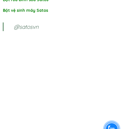
Bột vệ sinh máy Satos
@satosvn