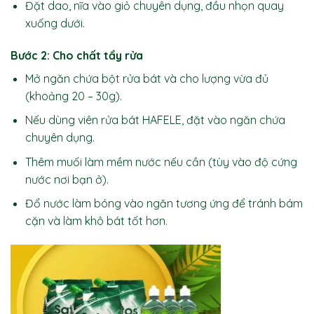
Đặt dao, nĩa vào giỏ chuyên dụng, đầu nhọn quay
xuống dưới.
Bước 2: Cho chất tẩy rửa
Mở ngăn chứa bột rửa bát và cho lượng vừa đủ
(khoảng 20 – 30g).
Nếu dùng viên rửa bát HAFELE, đặt vào ngăn chứa
chuyên dụng.
Thêm muối làm mềm nước nếu cần (tùy vào độ cứng
nước nơi bạn ở).
Đổ nước làm bóng vào ngăn tương ứng để tránh bám
cặn và làm khô bát tốt hơn.