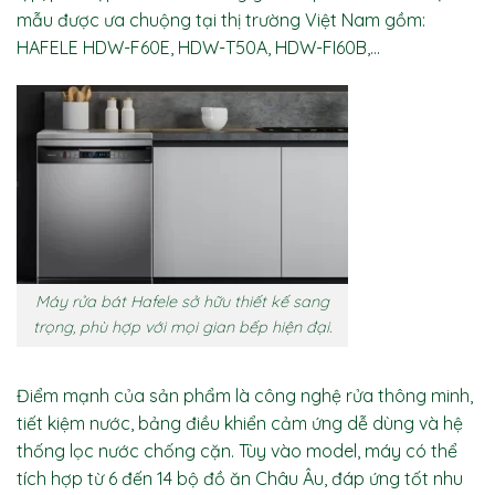
mẫu được ưa chuộng tại thị trường Việt Nam gồm:
HAFELE HDW-F60E, HDW-T50A, HDW-FI60B
,…
Máy rửa bát Hafele sở hữu thiết kế sang
trọng, phù hợp với mọi gian bếp hiện đại.
Điểm mạnh của sản phẩm là công nghệ rửa thông minh,
tiết kiệm nước, bảng điều khiển cảm ứng dễ dùng và hệ
thống lọc nước chống cặn. Tùy vào model, máy có thể
tích hợp từ 6 đến 14 bộ đồ ăn Châu Âu, đáp ứng tốt nhu