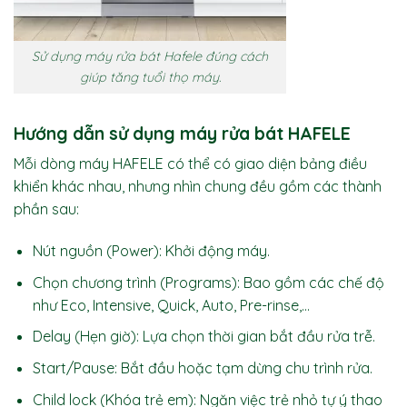
Sử dụng máy rửa bát Hafele đúng cách
giúp tăng tuổi thọ máy.
Hướng dẫn sử dụng máy rửa bát HAFELE
Mỗi dòng máy HAFELE có thể có giao diện bảng điều
khiển khác nhau, nhưng nhìn chung đều gồm các thành
phần sau:
Nút nguồn (Power): Khởi động máy.
Chọn chương trình (Programs): Bao gồm các chế độ
như Eco, Intensive, Quick, Auto, Pre-rinse,…
Delay (Hẹn giờ): Lựa chọn thời gian bắt đầu rửa trễ.
Start/Pause: Bắt đầu hoặc tạm dừng chu trình rửa.
Child lock (Khóa trẻ em): Ngăn việc trẻ nhỏ tự ý thao