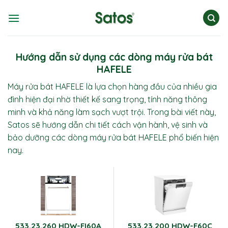
Skip
to
content
Hướng dẫn sử dụng các dòng máy rửa bát
HAFELE
Máy rửa bát HAFELE
là lựa chọn hàng đầu của nhiều gia
đình hiện đại nhờ thiết kế sang trọng, tính năng thông
minh và khả năng làm sạch vượt trội. Trong bài viết này,
Satos sẽ hướng dẫn chi tiết cách vận hành, vệ sinh và
bảo dưỡng các dòng máy rửa bát HAFELE phổ biến hiện
nay.
533.23.260 HDW-FI60A
533.23.200 HDW-F60C