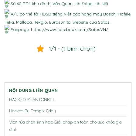
Số 60 TT4 khu đô thị Văn Quán, Hà Đông, Hà Nội
A/C có thể tải HDSD tiếng Việt các hãng máy Bosch, Hafele,
Teka, Malloca, Texgio, Eurosun tại website của Satos.
Fanpage:
https://www.facebook.com/SatosVN/
1/1 - (1 bình chọn)
NỘI DUNG LIÊN QUAN
HACKED BY ANTONKILL
Hacked By Tempix 0day
Viên rửa chén sinh học: Giải pháp an toàn cho sức khỏe gia
đình