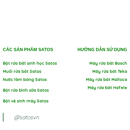
CÁC SẢN PHẨM SATOS
HƯỚNG DẪN SỬ DỤNG
Bột rửa bát sinh học Satos
Máy rửa bát Bosch
Muối rửa bát Satos
Máy rửa bát Teka
Nước làm bóng Satos
Máy rửa bát Malloca
Máy rửa bát Hafele
Bột rửa bình sữa Satos
Bột vệ sinh máy Satos
@satosvn