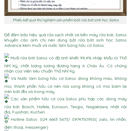
Phiếu kết quả thử nghiệm sản phẩm bột rửa bát sinh học Satos
Để đảm bảo hiệu quả rửa sạch nhất và bền máy rửa bát, Satos
khuyến cáo anh chị nên dùng bột rửa bát sinh học Satos
Advance kèm muối và nước làm bóng hữu cơ Satos:
Muối rửa bát Satos có độ tinh khiết 99,4% nhập khẩu từ Thổ
Nhĩ Kỳ, chất lượng tương đương hạng A Châu Âu. Có chứng
nhận của Viện tiêu chuẩn Thổ Nhĩ Kỳ.
Và Nước làm bóng hữu cơ Satos dòng không màu, không
mùi, thành phần hữu cơ nên rửa xong không có mùi bám lại
trên bát đĩa và trong máy.
Các sản phẩm hữu cơ của Satos phù hợp các dòng máy
rửa bát Bosch, Hafele, Eurosun, Texgio, Nagakawa, nhật nội
địa, Fujishan, Kuchen….
Hotline Satos: 024 6663 5673/ 0974750950( zalo, tin nhắn,
điện thoại, messenger)