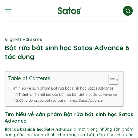
Skip
to
content
BÍ QUYẾT VỚI SATOS
Bột rửa bát sinh học Satos Advance 6
tác dụng
Table of Contents
Tìm hiểu về sản phẩm Bột rửa bát sinh học Satos Advance
Thành phần nổi bật của bột rửa bát sinh học Satos Advance
Công dụng của bột rửa bát sinh học Satos Advance
Tìm hiểu về sản phẩm Bột rửa bát sinh học Satos
Advance
là một trong những sản phẩm
𝐁𝐨̣̂𝐭 𝐫𝐮̛̉𝐚 𝐛𝐚́𝐭 𝐬𝐢𝐧𝐡 𝐡𝐨̣𝐜 𝐒𝐚𝐭𝐨𝐬 𝐀𝐝𝐯𝐚𝐧𝐜𝐞
hàng đầu an toàn dành cho máy rửa bát, đáp ứng nhu cầu