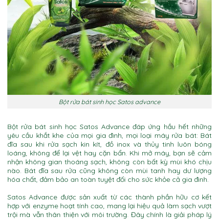
Bột rửa bát sinh học Satos advance
Bột rửa bát sinh học Satos Advance đáp ứng hầu hết những
yêu cầu khắt khe của mọi gia đình, mọi loại máy rửa bát: Bát
đĩa sau khi rửa sạch kin kít, đồ inox và thủy tinh luôn bóng
loáng, không để lại vệt hay cặn bẩn. Khi mở máy, bạn sẽ cảm
nhận không gian thoáng sạch, không còn bất kỳ mùi khó chịu
nào. Bát đĩa sau rửa cũng không còn mùi tanh hay dư lượng
hóa chất, đảm bảo an toàn tuyệt đối cho sức khỏe cả gia đình.
Satos Advance được sản xuất từ các thành phần hữu cơ kết
hợp với enzyme hoạt tính cao, mang lại hiệu quả làm sạch vượt
trội mà vẫn thân thiện với môi trường. Đây chính là giải pháp lý