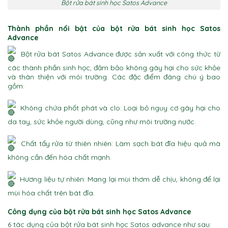
Bột rửa bát sinh học Satos Advance
Thành phần nổi bật của
bột rửa bát sinh học
Satos
Advance
Bột rửa bát Satos Advance được sản xuất với công thức từ
các thành phần sinh học, đảm bảo không gây hại cho sức khỏe
và thân thiện với môi trường. Các đặc điểm đáng chú ý bao
gồm:
Không chứa phốt phát và clo: Loại bỏ nguy cơ gây hại cho
da tay, sức khỏe người dùng, cũng như môi trường nước.
Chất tẩy rửa từ thiên nhiên: Làm sạch bát đĩa hiệu quả mà
không cần đến hóa chất mạnh.
Hương liệu tự nhiên: Mang lại mùi thơm dễ chịu, không để lại
mùi hóa chất trên bát đĩa.
Công dụng của bột rửa bát sinh học Satos Advance
6 tác dụng của bột rửa bát sinh học Satos advance như sau: