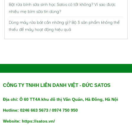
Bột rửa bình sữa sinh học Satos có tốt không? Vì sao được
nhiều mẹ bỉm sữa tin dùng?
Dùng máy rửa bát cần những gì? Bộ 3 sản phẩm không thể
thiếu để máy hoạt động hiệu quả
CÔNG TY TNHH LIÊN DANH VIỆT - ĐỨC SATOS
Địa chỉ: Ô 60 TT4A khu đô thị Văn Quán, Hà Đông, Hà Nội
Hotline: 0246 663 5673 / 0974 750 950
Website: https://satos.vn/