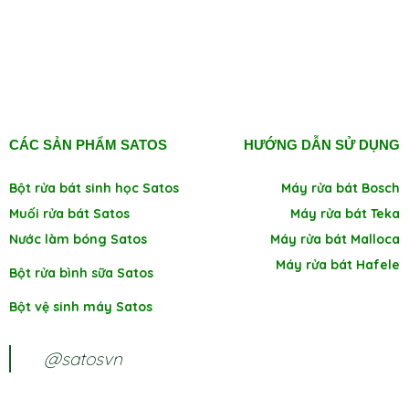
CÁC SẢN PHẨM SATOS
HƯỚNG DẪN SỬ DỤNG
Bột rửa bát sinh học Satos
Máy rửa bát Bosch
Muối rửa bát Satos
Máy rửa bát Teka
Nước làm bóng Satos
Máy rửa bát Malloca
Máy rửa bát Hafele
Bột rửa bình sữa Satos
Bột vệ sinh máy Satos
@satosvn