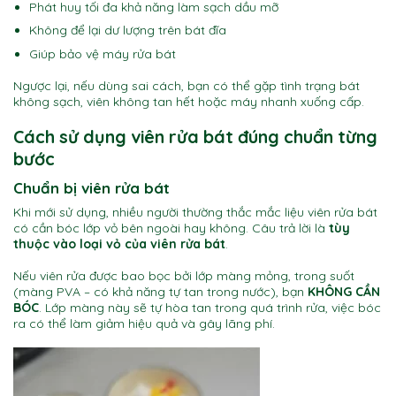
Phát huy tối đa khả năng làm sạch dầu mỡ
Không để lại dư lượng trên bát đĩa
Giúp bảo vệ máy rửa bát
Ngược lại, nếu dùng sai cách, bạn có thể gặp tình trạng bát
không sạch, viên không tan hết hoặc máy nhanh xuống cấp.
Cách sử dụng viên rửa bát đúng chuẩn từng
bước
Chuẩn bị viên rửa bát
Khi mới sử dụng, nhiều người thường thắc mắc liệu viên rửa bát
có cần bóc lớp vỏ bên ngoài hay không. Câu trả lời là
tùy
thuộc vào loại vỏ của viên rửa bát
.
Nếu viên rửa được bao bọc bởi lớp màng mỏng, trong suốt
(màng PVA – có khả năng tự tan trong nước), bạn
KHÔNG CẦN
BÓC
. Lớp màng này sẽ tự hòa tan trong quá trình rửa, việc bóc
ra có thể làm giảm hiệu quả và gây lãng phí.