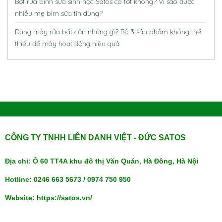
Bột rửa bình sữa sinh học Satos có tốt không? Vì sao được
nhiều mẹ bỉm sữa tin dùng?
Dùng máy rửa bát cần những gì? Bộ 3 sản phẩm không thể
thiếu để máy hoạt động hiệu quả
CÔNG TY TNHH LIÊN DANH VIỆT - ĐỨC SATOS
Địa chỉ: Ô 60 TT4A khu đô thị Văn Quán, Hà Đông, Hà Nội
Hotline: 0246 663 5673 / 0974 750 950
Website: https://satos.vn/