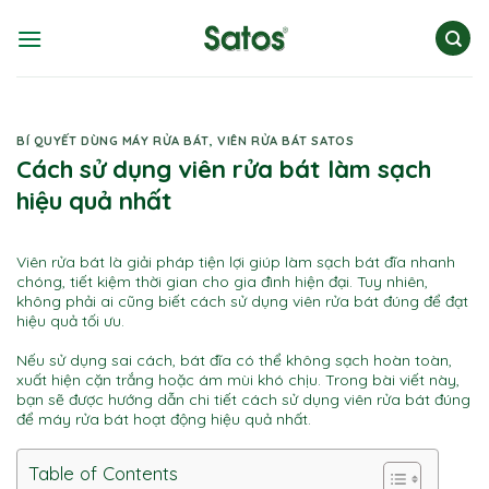
Skip
to
content
BÍ QUYẾT DÙNG MÁY RỬA BÁT
,
VIÊN RỬA BÁT SATOS
Cách sử dụng viên rửa bát làm sạch
hiệu quả nhất
Viên rửa bát là giải pháp tiện lợi giúp làm sạch bát đĩa nhanh
chóng, tiết kiệm thời gian cho gia đình hiện đại. Tuy nhiên,
không phải ai cũng biết cách sử dụng viên rửa bát đúng để đạt
hiệu quả tối ưu.
Nếu sử dụng sai cách, bát đĩa có thể không sạch hoàn toàn,
xuất hiện cặn trắng hoặc ám mùi khó chịu. Trong bài viết này,
bạn sẽ được hướng dẫn chi tiết cách sử dụng viên rửa bát đúng
để máy rửa bát hoạt động hiệu quả nhất.
Table of Contents