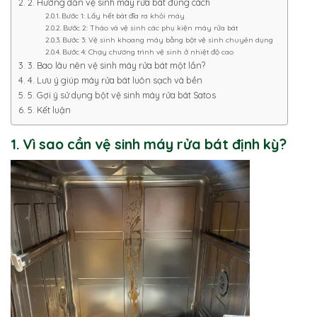
2. Hướng dẫn vệ sinh máy rửa bát đúng cách
Bước 1: Lấy hết bát đĩa ra khỏi máy
Bước 2: Tháo và vệ sinh các phụ kiện máy rửa bát
Bước 3: Vệ sinh khoang máy bằng bột vệ sinh chuyên dụng
Bước 4: Chạy chương trình vệ sinh ở nhiệt độ cao
3. Bao lâu nên vệ sinh máy rửa bát một lần?
4. Lưu ý giúp máy rửa bát luôn sạch và bền
5. Gợi ý sử dụng bột vệ sinh máy rửa bát Satos
5. Kết luận
1. Vì sao cần vệ sinh máy rửa bát định kỳ?