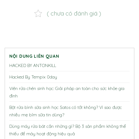
( chưa có đánh giá )
NỘI DUNG LIÊN QUAN
HACKED BY ANTONKILL
Hacked By Tempix 0day
Viên rửa chén sinh học: Giải pháp an toàn cho sức khỏe gia
đình
Bột rửa bình sữa sinh học Satos có tốt không? Vì sao được
nhiều mẹ bỉm sữa tin dùng?
Dùng máy rửa bát cần những gì? Bộ 3 sản phẩm không thể
thiếu để máy hoạt động hiệu quả