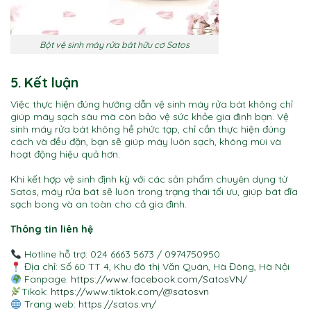
Bột vệ sinh máy rửa bát hữu cơ Satos
5. Kết luận
Việc thực hiện đúng hướng dẫn vệ sinh máy rửa bát không chỉ
giúp máy sạch sâu mà còn bảo vệ sức khỏe gia đình bạn. Vệ
sinh máy rửa bát không hề phức tạp, chỉ cần thực hiện đúng
cách và đều đặn, bạn sẽ giúp máy luôn sạch, không mùi và
hoạt động hiệu quả hơn.
Khi kết hợp vệ sinh định kỳ với các sản phẩm chuyên dụng từ
Satos, máy rửa bát sẽ luôn trong trạng thái tối ưu, giúp bát đĩa
sạch bong và an toàn cho cả gia đình.
Thông tin liên hệ
Hotline hỗ trợ: 024 6663 5673 / 0974750950
Địa chỉ: Số 60 TT 4, Khu đô thị Văn Quán, Hà Đông, Hà Nội
Fanpage:
https://www.facebook.com/SatosVN/
Tikok:
https://www.tiktok.com/@satosvn
Trang web:
https://satos.vn/