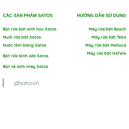
CÁC SẢN PHẨM SATOS
HƯỚNG DẪN SỬ DỤNG
Bột rửa bát sinh học Satos
Máy rửa bát Bosch
Muối rửa bát Satos
Máy rửa bát Teka
Nước làm bóng Satos
Máy rửa bát Malloca
Máy rửa bát Hafele
Bột rửa bình sữa Satos
Bột vệ sinh máy Satos
@satosvn