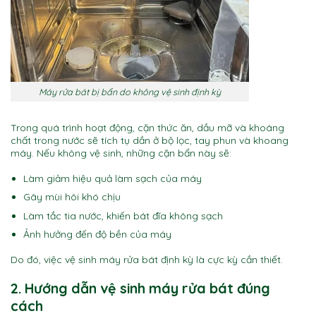
Máy rửa bát bị bẩn do không vệ sinh định kỳ
Trong quá trình hoạt động, cặn thức ăn, dầu mỡ và khoáng
chất trong nước sẽ tích tụ dần ở bộ lọc, tay phun và khoang
máy. Nếu không vệ sinh, những cặn bẩn này sẽ:
Làm giảm hiệu quả làm sạch của máy
Gây mùi hôi khó chịu
Làm tắc tia nước, khiến bát đĩa không sạch
Ảnh hưởng đến độ bền của máy
Do đó, việc vệ sinh máy rửa bát định kỳ là cực kỳ cần thiết.
2. Hướng dẫn vệ sinh máy rửa bát đúng
cách