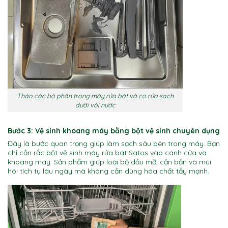
Tháo các bộ phận trong máy rửa bát và cọ rửa sạch
dưới vòi nước
Bước 3: Vệ sinh khoang máy bằng bột vệ sinh chuyên dụng
Đây là bước quan trọng giúp làm sạch sâu bên trong máy. Bạn
chỉ cần rắc bột vệ sinh máy rửa bát Satos vào cánh cửa và
khoang máy. Sản phẩm giúp loại bỏ dầu mỡ, cặn bẩn và mùi
hôi tích tụ lâu ngày mà không cần dùng hóa chất tẩy mạnh.