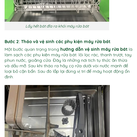
Lấy hết bát đĩa ra khỏi máy rửa bát
Bước 2: Tháo và vệ sinh các phụ kiện máy rửa bát
Một bước quan trọng trong
hướng dẫn vệ sinh máy rửa bát
là
làm sạch các phụ kiện máy rửa bát: lõi lọc rác, thanh trượt, tay
phun nước, gioăng cửa. Đây là những nơi tích tụ thức ăn thừa
và dầu mỡ. Sau khi tháo ra hãy cọ rửa dưới vòi nước mạnh để
loại bỏ cặn bẩn. Sau đó lắp lại đúng vị trí để máy hoạt động ổn
định.