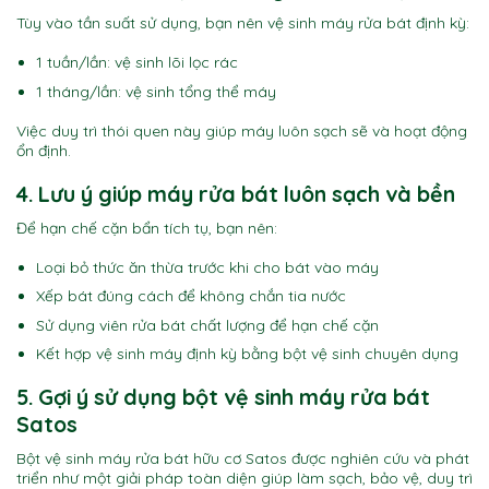
Tùy vào tần suất sử dụng, bạn nên vệ sinh máy rửa bát định kỳ:
1 tuần/lần: vệ sinh lõi lọc rác
1 tháng/lần: vệ sinh tổng thể máy
Việc duy trì thói quen này giúp máy luôn sạch sẽ và hoạt động
ổn định.
4. Lưu ý giúp máy rửa bát luôn sạch và bền
Để hạn chế cặn bẩn tích tụ, bạn nên:
Loại bỏ thức ăn thừa trước khi cho bát vào máy
Xếp bát đúng cách để không chắn tia nước
Sử dụng viên rửa bát chất lượng để hạn chế cặn
Kết hợp vệ sinh máy định kỳ bằng bột vệ sinh chuyên dụng
5. Gợi ý sử dụng bột vệ sinh máy rửa bát
Satos
Bột vệ sinh máy rửa bát hữu cơ Satos được nghiên cứu và phát
triển như một giải pháp toàn diện giúp làm sạch, bảo vệ, duy trì