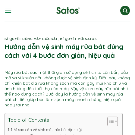
Skip
to
content
BÍ QUYẾT DÙNG MÁY RỬA BÁT
,
BÍ QUYẾT VỚI SATOS
Hướng dẫn vệ sinh máy rửa bát đúng
cách với 4 bước đơn giản, hiệu quả
Máy rửa bát sau một thời gian sử dụng sẽ tích tụ cặn bẩn, dầu
mỡ và vi khuẩn nếu không được vệ sinh định kỳ. Điều này không
chỉ khiến bát đĩa rửa không sạch mà còn gây mùi khó chịu và
ảnh hưởng đến tuổi thọ của máy. Vậy vệ sinh máy rửa bát như
thế nào đúng cách? Dưới đây là hướng dẫn vệ sinh máy rửa
bát chi tiết giúp bạn làm sạch máy nhanh chóng, hiệu quả
ngay tại nhà.
Table of Contents
1. Vì sao cần vệ sinh máy rửa bát định kỳ?