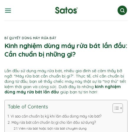
Skip
to
content
BÍ QUYẾT DÙNG MÁY RỬA BÁT
Kinh nghiệm dùng máy rửa bát lần đầu:
Cần chuẩn bị những gì?
Lần đầu sử dụng máy rửa bát, nhiều gia đình sẽ cảm thấy bỡ
ngỡ: “Máy rửa bát cần chuẩn bị gì?”. Thực tế, chỉ cần chuẩn bị
đúng từ đầu, bạn sẽ thấy chiếc máy này thật sự là “trợ thủ” tiết
kiệm thời gian và công sức. Dưới đây là những
kinh nghiệm
dùng máy rửa bát lần đầu
giúp bạn tự tin hơn!
Table of Contents
Vì sao cần chuẩn bị kỹ khi lần đầu dùng máy rửa bát?
Máy rửa bát cần chuẩn bị gì cho lần đầu sử dụng?
Viên rửa bát hoặc bột rửa bát chuyên dụng