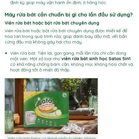
định kỳ giúp máy vận hành ổn định, ít hỏng hóc.
Máy rửa bát cần chuẩn bị gì cho lần đầu sử dụng?
Viên rửa bát hoặc bột rửa bát chuyên dụng
Viên rửa bát hoặc bột rửa bát chuyên dụng được thiết kế để
hòa tan trong quá trình rửa, giúp đánh bay dầu mỡ, vết bẩn
cứng đầu mà không gây hại cho máy.
Viên rửa bát: Tiện lợi, gọn gàng, mỗi lần rửa chỉ cần dùng
một viên. Một số loại như
viên rửa bát sinh học Satos 5in1
có khả năng chống bám cặn, không mùi, không hóa chất và
hoạt động tốt ở nhiệt độ thấp.
Viên rửa bát Satos có thành phần tự nhiên, không