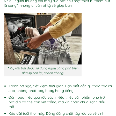
Nhiều người thường coi máy rửa bát như một thiết bị “bấm nút
là xong”, nhưng chuẩn bị kỹ sẽ giúp bạn:
Máy rửa bát được sử dụng ngày càng phổ biến
nhờ sự tiện lợi, nhanh chóng.
Tránh bỡ ngỡ, tiết kiệm thời gian: Bạn biết cần gì, thao tác ra
sao, không phải loay hoay hàng tiếng.
Đảm bảo hiệu quả rửa sạch: Nếu thiếu sản phẩm phụ trợ,
bát đĩa có thể còn vệt trắng, mờ xỉn hoặc chưa sạch dầu
mỡ.
Kéo dài tuổi thọ máy: Dùng đúng chất tẩy rửa và vệ sinh