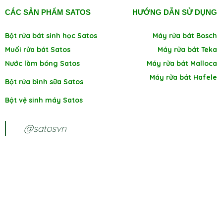
CÁC SẢN PHẨM SATOS
HƯỚNG DẪN SỬ DỤNG
Bột rửa bát sinh học Satos
Máy rửa bát Bosch
Muối rửa bát Satos
Máy rửa bát Teka
Nước làm bóng Satos
Máy rửa bát Malloca
Máy rửa bát Hafele
Bột rửa bình sữa Satos
Bột vệ sinh máy Satos
@satosvn