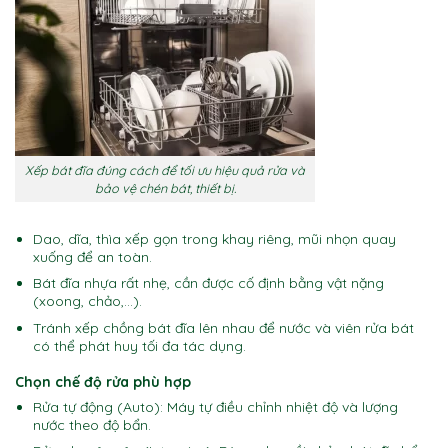
Xếp bát đĩa đúng cách để tối ưu hiệu quả rửa và
bảo vệ chén bát, thiết bị.
Dao, dĩa, thìa xếp gọn trong khay riêng, mũi nhọn quay
xuống để an toàn.
Bát đĩa nhựa rất nhẹ, cần được cố định bằng vật nặng
(xoong, chảo,…).
Tránh xếp chồng bát đĩa lên nhau để nước và viên rửa bát
có thể phát huy tối đa tác dụng.
Chọn chế độ rửa phù hợp
Rửa tự động (Auto): Máy tự điều chỉnh nhiệt độ và lượng
nước theo độ bẩn.