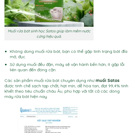
Muối rửa bát sinh học Satos giúp làm mềm nước
cứng hiệu quả.
Không dùng muối rửa bát, bạn có thể gặp tình trạng bát đĩa
mờ, đục.
Sử dụng muối đều đặn, máy sẽ vận hành bền hơn, ít gặp lỗi
liên quan đến đóng cặn.
Các sản phẩm muối rửa bát chuyên dụng như
muối Satos
được tinh chế sạch tạp chất, hạt mịn, dễ hòa tan, đạt
99,4% tinh
khiết theo tiêu chuẩn châu Âu,
phù hợp với tất cả các dòng
máy rửa bát hiện nay.