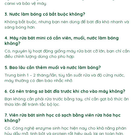
canxi và bảo vệ máy.
3. Nước làm bóng có bắt buộc không?
Không bắt buộc, nhưng bạn nên dùng để bát đĩa khô nhanh và
sáng bóng hơn.
4. Máy rửa bát mini có cần viên, muối, nước làm bóng
không?
Có, nguyên lý hoạt động giống máy rửa bát cỡ lớn, bạn chỉ cần
điều chỉnh lượng dùng cho phù hợp.
5. Bao lâu cần thêm muối và nước làm bóng?
Trung bình 1 – 2 tháng/lần, tùy tần suất rửa và độ cứng nước,
máy thường có đèn báo nhắc nhở.
6. Có nên tráng sơ bát đĩa trước khi cho vào máy không?
Bạn không cần phải rửa trước bằng tay, chỉ cần gạt bỏ thức ăn
thừa lớn để tránh tắc bộ lọc.
7. Viên rửa bát sinh học có sạch bằng viên rửa hóa học
không?
Có. Công nghệ enzyme sinh học hiện nay cho khả năng phân
hủy dầu mỡ, tinh bột và protein rất hiệu quả, lại an toàn hơn.