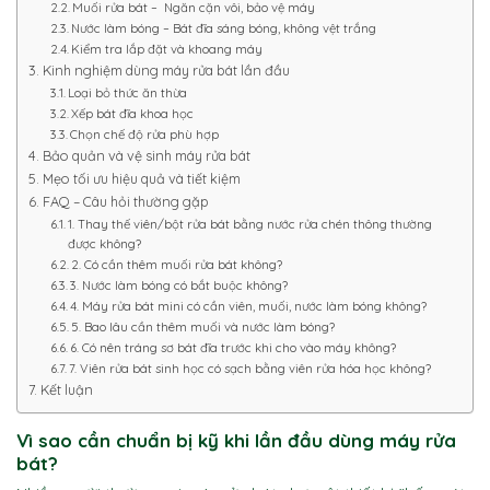
Muối rửa bát – Ngăn cặn vôi, bảo vệ máy
Nước làm bóng – Bát đĩa sáng bóng, không vệt trắng
Kiểm tra lắp đặt và khoang máy
Kinh nghiệm dùng máy rửa bát lần đầu
Loại bỏ thức ăn thừa
Xếp bát đĩa khoa học
Chọn chế độ rửa phù hợp
Bảo quản và vệ sinh máy rửa bát
Mẹo tối ưu hiệu quả và tiết kiệm
FAQ – Câu hỏi thường gặp
1. Thay thế viên/bột rửa bát bằng nước rửa chén thông thường
được không?
2. Có cần thêm muối rửa bát không?
3. Nước làm bóng có bắt buộc không?
4. Máy rửa bát mini có cần viên, muối, nước làm bóng không?
5. Bao lâu cần thêm muối và nước làm bóng?
6. Có nên tráng sơ bát đĩa trước khi cho vào máy không?
7. Viên rửa bát sinh học có sạch bằng viên rửa hóa học không?
Kết luận
Vì sao cần chuẩn bị kỹ khi lần đầu dùng máy rửa
bát?