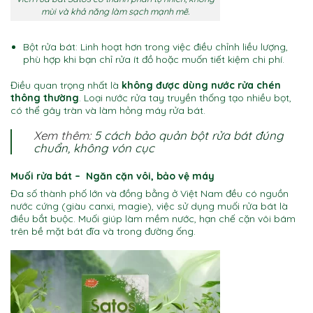
mùi và khả năng làm sạch mạnh mẽ.
Bột rửa bát: Linh hoạt hơn trong việc điều chỉnh liều lượng,
phù hợp khi bạn chỉ rửa ít đồ hoặc muốn tiết kiệm chi phí.
Điều quan trọng nhất là
không được dùng nước rửa chén
thông thường
. Loại nước rửa tay truyền thống tạo nhiều bọt,
có thể gây tràn và làm hỏng máy rửa bát.
Xem thêm:
5 cách bảo quản bột rửa bát đúng
chuẩn, không vón cục
Muối rửa bát – Ngăn cặn vôi, bảo vệ máy
Đa số thành phố lớn và đồng bằng ở Việt Nam đều có nguồn
nước cứng (giàu canxi, magie), việc sử dụng muối rửa bát là
điều bắt buộc. Muối giúp làm mềm nước, hạn chế cặn vôi bám
trên bề mặt bát đĩa và trong đường ống.