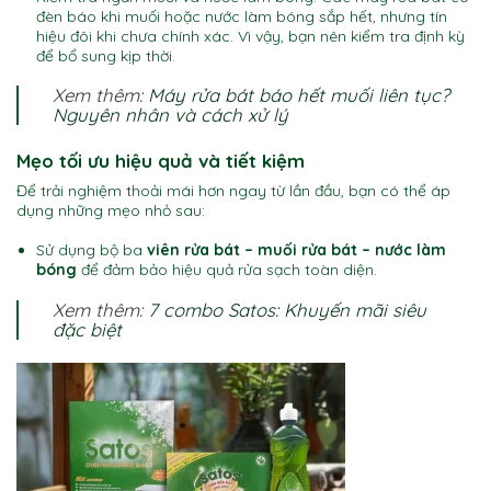
đèn báo khi muối hoặc nước làm bóng sắp hết, nhưng tín
hiệu đôi khi chưa chính xác. Vì vậy, bạn nên kiểm tra định kỳ
để bổ sung kịp thời.
Xem thêm:
Máy rửa bát báo hết muối liên tục?
Nguyên nhân và cách xử lý
Mẹo tối ưu hiệu quả và tiết kiệm
Để trải nghiệm thoải mái hơn ngay từ lần đầu, bạn có thể áp
dụng những mẹo nhỏ sau:
Sử dụng bộ ba
viên rửa bát – muối rửa bát – nước làm
bóng
để đảm bảo hiệu quả rửa sạch toàn diện.
Xem thêm:
7 combo Satos: Khuyến mãi siêu
đặc biệt