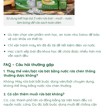
Sử dụng kết hợp bộ 3 viên rửa bát – muối – nước
làm bóng để rửa sạch toàn diện.
Ưu tiên chọn sản phẩm sinh học, an toàn như Satos để bảo
vệ sức khỏe và thiết bị.
Chỉ vận hành máy khi đã đủ tải để tiết kiệm điện và nước.
Học cách xếp bát đĩa khoa học để chứa được nhiều hơn mà
vẫn sạch đều.
FAQ – Câu hỏi thường gặp
1. Thay thế viên/bột rửa bát bằng nước rửa chén thông
thường được không?
Không. Máy rửa bát bắt buộc dùng viên/bột chuyên dụng,
không thể thay bằng nước rửa chén thường.
2. Có cần thêm muối rửa bát không?
Có, các thành phố lớn và đồng bằng tại Việt Nam đều có
nguồn nước cứng. Do đó, bắt buộc dùng muối để chống cặn