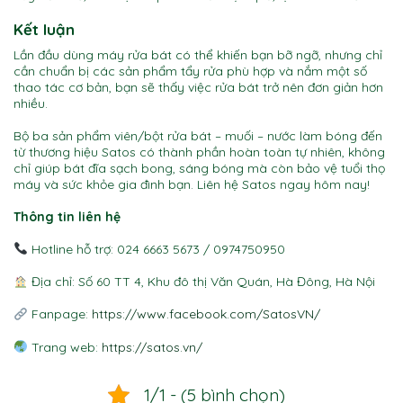
Kết luận
Lần đầu dùng máy rửa bát có thể khiến bạn bỡ ngỡ, nhưng chỉ
cần chuẩn bị các sản phẩm tẩy rửa phù hợp và nắm một số
thao tác cơ bản, bạn sẽ thấy việc rửa bát trở nên đơn giản hơn
nhiều.
Bộ ba sản phẩm viên/bột rửa bát – muối – nước làm bóng đến
từ thương hiệu Satos có thành phần hoàn toàn tự nhiên, không
chỉ giúp bát đĩa sạch bong, sáng bóng mà còn bảo vệ tuổi thọ
máy và sức khỏe gia đình bạn. Liên hệ Satos ngay hôm nay!
Thông tin liên hệ
Hotline hỗ trợ: 024 6663 5673 / 0974750950
Địa chỉ: Số 60 TT 4, Khu đô thị Văn Quán, Hà Đông, Hà Nội
Fanpage:
https://www.facebook.com/SatosVN/
Trang web:
https://satos.vn/
1/1 - (5 bình chọn)