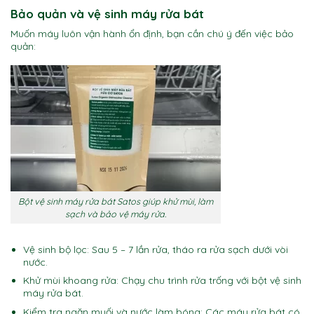
Bảo quản và vệ sinh máy rửa bát
Muốn máy luôn vận hành ổn định, bạn cần chú ý đến việc bảo
quản:
Bột vệ sinh máy rửa bát Satos giúp khử mùi, làm
sạch và bảo vệ máy rửa.
Vệ sinh bộ lọc: Sau 5 – 7 lần rửa, tháo ra rửa sạch dưới vòi
nước.
Khử mùi khoang rửa: Chạy chu trình rửa trống với bột vệ sinh
máy rửa bát.
Kiểm tra ngăn muối và nước làm bóng: Các máy rửa bát có