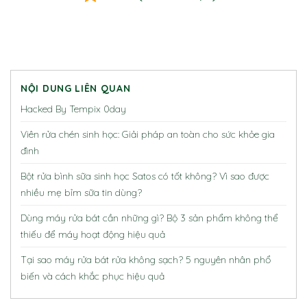
NỘI DUNG LIÊN QUAN
Hacked By Tempix 0day
Viên rửa chén sinh học: Giải pháp an toàn cho sức khỏe gia
đình
Bột rửa bình sữa sinh học Satos có tốt không? Vì sao được
nhiều mẹ bỉm sữa tin dùng?
Dùng máy rửa bát cần những gì? Bộ 3 sản phẩm không thể
thiếu để máy hoạt động hiệu quả
Tại sao máy rửa bát rửa không sạch? 5 nguyên nhân phổ
biến và cách khắc phục hiệu quả