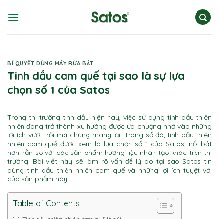
Skip
to
content
BÍ QUYẾT DÙNG MÁY RỬA BÁT
Tinh dầu cam quế tại sao là sự lựa
chọn số 1 của Satos
Trong thị trường tinh dầu hiện nay, việc sử dụng tinh dầu thiên
nhiên đang trở thành xu hướng được ưa chuộng nhờ vào những
lợi ích vượt trội mà chúng mang lại. Trong số đó, tinh dầu thiên
nhiên cam quế được xem là lựa chọn số 1 của Satos, nổi bật
hơn hẳn so với các sản phẩm hương liệu nhân tạo khác trên thị
trường. Bài viết này sẽ làm rõ vấn đề lý do tại sao Satos tin
dùng tinh dầu thiên nhiên cam quế và những lợi ích tuyệt vời
của sản phẩm này.
Table of Contents
1. Tinh dầu thiên nhiên cam quế là gì?