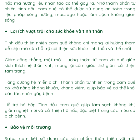
hấp mà hương liệu nhân tạo có thể gây ra. Nhờ thành phần tự
nhiên, tinh dầu cam quế có thể được sử dụng an toàn trong
liệu pháp xông hương, massage hoặc làm sạch không gian
sống.
Lợi ích vượt trội cho sức khỏe và tinh thần
Tinh dầu thiên nhiên cam quế không chỉ mang lại hương thơm
dễ chịu mà còn hỗ trợ cải thiện sức khỏe tinh thần và thể chất:
Giảm căng thẳng, mệt mỏi: Hương thơm từ cam và quế giúp
kích thích hệ thần kinh, mang lại cảm giác thư giãn, cải thiện
tâm trạng.
Tăng cường hệ miễn dịch: Thành phần tự nhiên trong cam quế
có khả năng kháng khuẩn, kháng viêm, giúp bảo vệ cơ thể khỏi
các tác nhân gây bệnh.
Hỗ trợ hô hấp: Tinh dầu cam quế giúp làm sạch không khí,
giảm nghẹt mũi và cải thiện hô hấp, đặc biệt trong các mùa có
dịch bệnh.
Bảo vệ môi trường
Satos cam kết sử dụng các sản phẩm thân thiện với môi