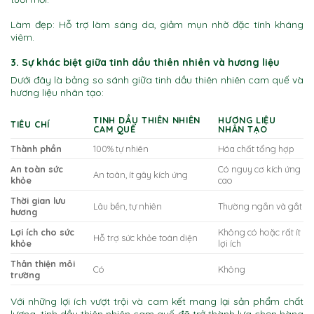
Làm đẹp: Hỗ trợ làm sáng da, giảm mụn nhờ đặc tính kháng
viêm.
3. Sự khác biệt giữa tinh dầu thiên nhiên và hương liệu
Dưới đây là bảng so sánh giữa tinh dầu thiên nhiên cam quế và
hương liệu nhân tạo:
TINH DẦU THIÊN NHIÊN
HƯƠNG LIỆU
TIÊU CHÍ
CAM QUẾ
NHÂN TẠO
Thành phần
100% tự nhiên
Hóa chất tổng hợp
An toàn sức
Có nguy cơ kích ứng
An toàn, ít gây kích ứng
khỏe
cao
Thời gian lưu
Lâu bền, tự nhiên
Thường ngắn và gắt
hương
Lợi ích cho sức
Không có hoặc rất ít
Hỗ trợ sức khỏe toàn diện
khỏe
lợi ích
Thân thiện môi
Có
Không
trường
Với những lợi ích vượt trội và cam kết mang lại sản phẩm chất