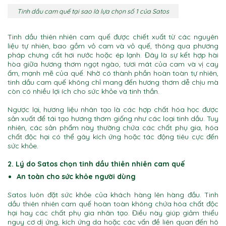
Tinh dầu cam quế tại sao là lựa chọn số 1 của Satos
Tinh dầu thiên nhiên cam quế được chiết xuất từ các nguyên
liệu tự nhiên, bao gồm vỏ cam và vỏ quế, thông qua phương
pháp chưng cất hơi nước hoặc ép lạnh. Đây là sự kết hợp hài
hòa giữa hương thơm ngọt ngào, tươi mát của cam và vị cay
ấm, mạnh mẽ của quế. Nhờ có thành phần hoàn toàn tự nhiên,
tinh dầu cam quế không chỉ mang đến hương thơm dễ chịu mà
còn có nhiều lợi ích cho sức khỏe và tinh thần.
Ngược lại, hương liệu nhân tạo là các hợp chất hóa học được
sản xuất để tái tạo hương thơm giống như các loại tinh dầu. Tuy
nhiên, các sản phẩm này thường chứa các chất phụ gia, hóa
chất độc hại có thể gây kích ứng hoặc tác động tiêu cực đến
sức khỏe.
2. Lý do Satos chọn tinh dầu thiên nhiên cam quế
An toàn cho sức khỏe người dùng
Satos luôn đặt sức khỏe của khách hàng lên hàng đầu. Tinh
dầu thiên nhiên cam quế hoàn toàn không chứa hóa chất độc
hại hay các chất phụ gia nhân tạo. Điều này giúp giảm thiểu
nguy cơ dị ứng, kích ứng da hoặc các vấn đề liên quan đến hô