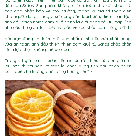
lượng, tinh dầu thiên nhiên cam quế đã trở thành lựa chọn hàng
đầu của Satos. Sản phẩm không chỉ an toàn cho sức khỏe mà
còn góp phần bảo vệ môi trường, mang lại giá trị toàn diện
cho người dùng. Thay vì sử dụng các loại hương liệu nhân tạo,
tinh dầu thiên nhiên cam quế chính là giải pháp tối ưu, đáp ứng
nhu cầu thư giãn, làm đẹp và bảo vệ sức khỏe của mọi gia đình.
Nếu bạn đang tìm kiếm một sản phẩm tinh dầu vừa chất lượng,
vừa an toàn, tinh dầu thiên nhiên cam quế từ Satos chắc chắn
sẽ là lựa chọn không thể bỏ qua.
Trong khi giá thành hương liệu rẻ hơn rất nhiều mà còn giữ mùi
lâu hơn thì tại sao “Satos lại chọn dùng tinh dầu thiên nhiên
cam quế chứ không phải dùng hương liệu” ?