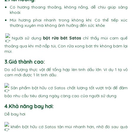
Có hương thoang thoảng, không nồng, dễ chịu giúp sảng
khoái.
Mùi hương phai nhanh trong không khí. Có thể tiếp xúc
thường xuyên mà không ảnh hưởng đến sức khỏe
.
Người sử dụng
bột rửa bát Satos
chỉ thấy mùi cam quế
thoảng qua khi mở nắp túi, Còn rửa xong bát thì không bám lại
mùi.
3.Giá thành cao:
Do số lượng thực vật để tổng hợp lên tinh dầu lớn. Ví dụ 1 tạ vỏ
cam mới được 1 lit tinh dầu.
Sản phẩm bột hữu cơ Satos chất lượng tốt vượt trội để đảm
bảo nhu cầu tiêu dùng ngày càng cao của người sử dụng
4.Khả năng bay hơi:
Dễ bay hơi
khiến bột hữu cơ Satos tản mùi nhanh hơn, nhờ đó sau quá