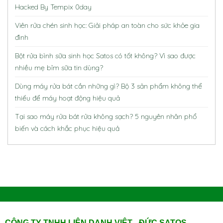
Hacked By Tempix 0day
Viên rửa chén sinh học: Giải pháp an toàn cho sức khỏe gia
đình
Bột rửa bình sữa sinh học Satos có tốt không? Vì sao được
nhiều mẹ bỉm sữa tin dùng?
Dùng máy rửa bát cần những gì? Bộ 3 sản phẩm không thể
thiếu để máy hoạt động hiệu quả
Tại sao máy rửa bát rửa không sạch? 5 nguyên nhân phổ
biến và cách khắc phục hiệu quả
CÔNG TY TNHH LIÊN DANH VIỆT - ĐỨC SATOS