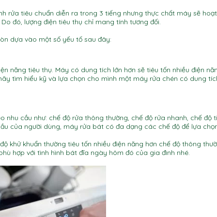
nh rửa tiêu chuẩn diễn ra trong 3 tiếng nhưng thực chất máy sẽ hoạ
Do đó, lượng điện tiêu thụ chỉ mang tính tương đối.
òn dựa vào một số yếu tố sau đây:
ện năng tiêu thụ. Máy có dung tích lớn hơn sẽ tiêu tốn nhiều điện nă
hãy tìm hiểu kỹ và lựa chọn cho mình một máy rửa chén có dung tí
 nhu cầu như: chế độ rửa thông thường, chế độ rửa nhanh, chế độ ti
cầu của người dùng, máy rửa bát có đa dạng các chế độ để lựa chọn
 độ khử khuẩn thường tiêu tốn nhiều điện năng hơn chế độ thông thườ
 phù hợp với tình hình bát đĩa ngày hôm đó của gia đình nhé.