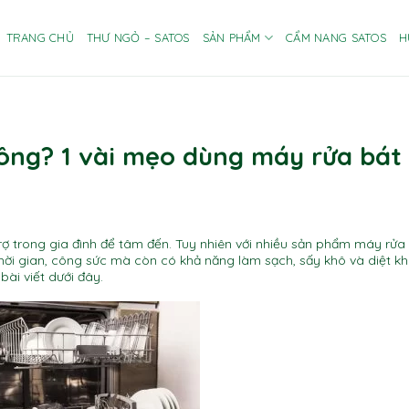
TRANG CHỦ
THƯ NGỎ – SATOS
SẢN PHẨM
CẨM NANG SATOS
H
ông? 1 vài mẹo dùng máy rửa bát 
rợ trong gia đình để tâm đến. Tuy nhiên với nhiều sản phẩm máy rửa
 thời gian, công sức mà còn có khả năng làm sạch, sấy khô và diệt k
ài viết dưới đây.