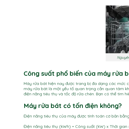
Nguyên
Công suất phổ biến của máy rửa 
Máy rửa bát hiện nay được trang bị đa dạng các mức
máy rửa bát là một yếu tố quan trọng cần quan tâm kh
điện năng tiêu thụ và tốc độ rửa chén. Bạn có thể tìm h
Máy rửa bát có tốn điện không?
Điện năng tiêu thụ của máy được tính toán cơ bản bằn
Điện năng tiêu thụ (kWh) = Công suất (kW) x Thời gian