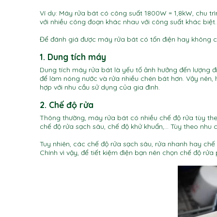
Ví dụ: Máy rửa bát có công suất 1800W = 1,8kW, chu trì
với nhiều công đoạn khác nhau với công suất khác biệt. 
Để đánh giá được máy rửa bát có tốn điện hay không c
1. Dung tích máy
Dung tích máy rửa bát là yếu tố ảnh hưởng đến lượng đi
để làm nóng nước và rửa nhiều chén bát hơn. Vậy nên, 
hợp với nhu cầu sử dụng của gia đình.
2. Chế độ rửa
Thông thường, máy rửa bát có nhiều chế độ rửa tùy theo
chế độ rửa sạch sâu, chế độ khử khuẩn,… Tùy theo nhu 
Tuy nhiên, các chế độ rửa sạch sâu, rửa nhanh hay chế
Chính vì vậy, để tiết kiệm điện bạn nên chọn chế độ rửa