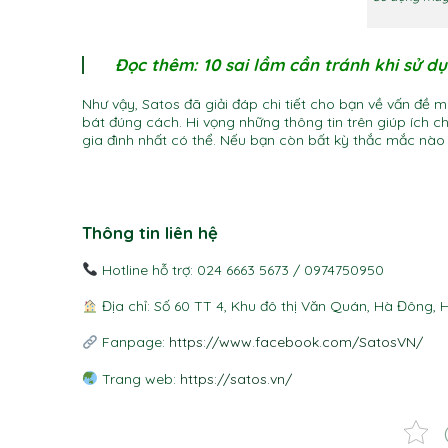
Đọc thêm:
10 sai lầm cần tránh khi sử 
Như vậy, Satos đã giải đáp chi tiết cho bạn về vấn đ
bát đúng cách. Hi vọng những thông tin trên giúp ích c
gia đình nhất có thể. Nếu bạn còn bất kỳ thắc mắc nào 
máy rửa bát có tốn điện không máy rửa bát có tốn điện không máy rửa 
có tốn điện không máy rửa bát có tốn điện không máy rửa bát có tốn đ
Thông tin liên hệ
Hotline hỗ trợ: 024 6663 5673 / 0974750950
Địa chỉ: Số 60 TT 4, Khu đô thị Văn Quán, Hà Đông, 
Fanpage:
https://www.facebook.com/SatosVN/
Trang web:
https://satos.vn/