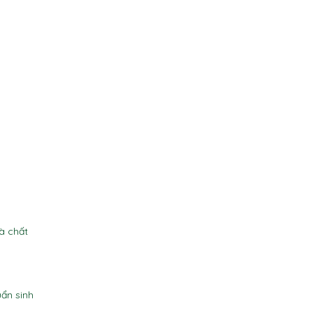
à chất
uẩn sinh