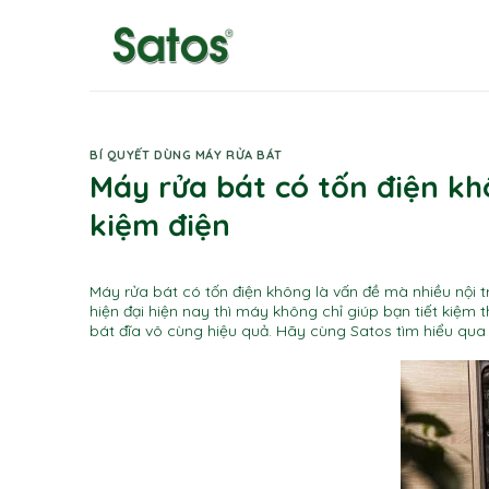
Skip
to
content
BÍ QUYẾT DÙNG MÁY RỬA BÁT
Máy rửa bát có tốn điện kh
kiệm điện
Máy rửa bát có tốn điện không là vấn đề mà nhiều nội t
hiện đại hiện nay thì máy không chỉ giúp bạn tiết kiệm
bát đĩa vô cùng hiệu quả. Hãy cùng Satos tìm hiểu qua b