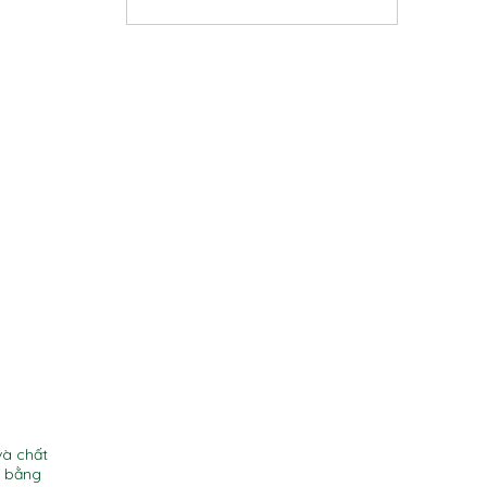
và chất
h bằng