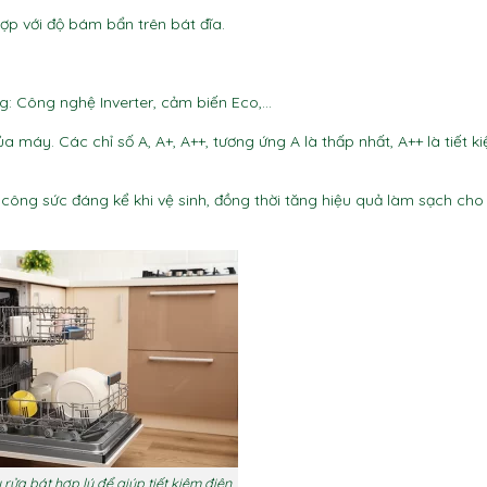
ợp với độ bám bẩn trên bát đĩa.
g: Công nghệ Inverter, cảm biến Eco,…
a máy. Các chỉ số A, A+, A++, tương ứng A là thấp nhất, A++ là tiết k
công sức đáng kể khi vệ sinh, đồng thời tăng hiệu quả làm sạch ch
rửa bát hợp lý để giúp tiết kiệm điện