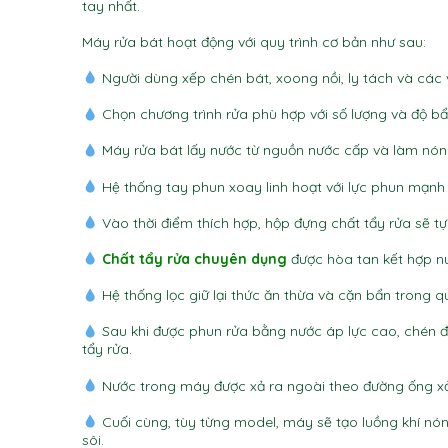
tay nhất.
Máy rửa bát hoạt động với quy trình cơ bản như sau:
Người dùng xếp chén bát, xoong nồi, ly tách và các
Chọn chương trình rửa phù hợp với số lượng và độ bẩ
Máy rửa bát lấy nước từ nguồn nước cấp và làm nón
Hệ thống tay phun xoay linh hoạt với lực phun mạnh
Vào thời điểm thích hợp, hộp đựng chất tẩy rửa sẽ tự
Chất tẩy rửa chuyên dụng
được hòa tan kết hợp nư
Hệ thống lọc giữ lại thức ăn thừa và cặn bẩn trong qu
Sau khi được phun rửa bằng nước áp lực cao, chén đ
tẩy rửa.
Nước trong máy được xả ra ngoài theo đường ống x
Cuối cùng, tùy từng model, máy sẽ tạo luồng khí nón
sôi.