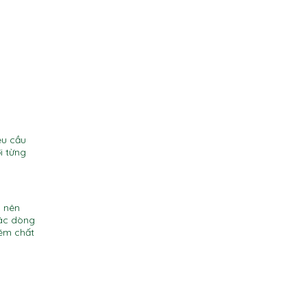
êu cầu
i từng
n nên
Các dòng
kém chất