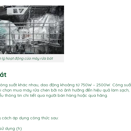
 lý hoạt động của máy rửa bát
bát
 công suất khác nhau, dao động khoảng từ 750W – 2500W. Công suấ
i chọn mua máy rửa chén bởi nó ảnh hưởng đến hiệu quả làm sạch, 
iểu thông tin chi tiết qua người bán hàng hoặc qua hãng.
g cách áp dụng công thức sau:
 sử dụng (h)