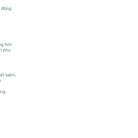
t động
ng hơn
ch phù
ết kiệm,
.
ng.