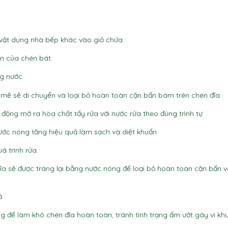
 vật dụng nhà bếp khác vào giỏ chứa.
n của chén bát.
g nước.
 mẽ sẽ di chuyển và loại bỏ hoàn toàn cặn bẩn bám trên chén đĩa.
 động mở ra hòa chất tẩy rửa với nước rửa theo đúng trình tự
ớc nóng tăng hiệu quả làm sạch và diệt khuẩn.
á trình rửa.
ĩa sẽ được tráng lại bằng nước nóng để loại bỏ hoàn toàn cặn bẩn v
ả
g để làm khô chén đĩa hoàn toàn, tránh tình trạng ẩm ướt gây vi kh