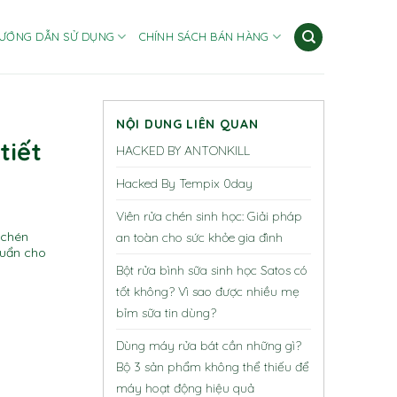
ƯỚNG DẪN SỬ DỤNG
CHÍNH SÁCH BÁN HÀNG
NỘI DUNG LIÊN QUAN
tiết
HACKED BY ANTONKILL
Hacked By Tempix 0day
Viên rửa chén sinh học: Giải pháp
 chén
an toàn cho sức khỏe gia đình
huẩn cho
Bột rửa bình sữa sinh học Satos có
tốt không? Vì sao được nhiều mẹ
bỉm sữa tin dùng?
Dùng máy rửa bát cần những gì?
Bộ 3 sản phẩm không thể thiếu để
máy hoạt động hiệu quả