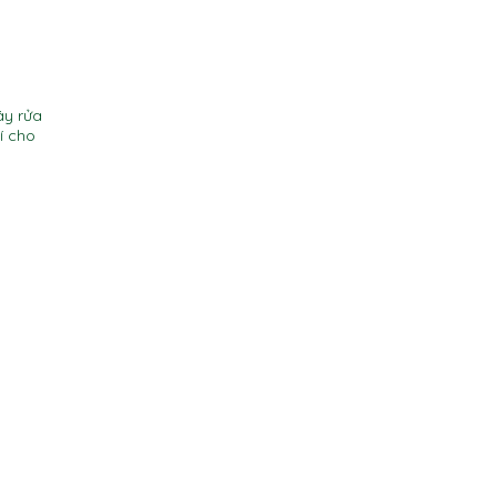
áy rửa
í cho
y rửa bát