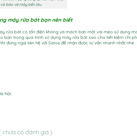
và bảo vệ máy bền lâu.
dụng máy rửa bát bạn nên biết
ề máy rửa bát có tốn điện không và mách bạn một vài mẹo sử dụng m
ho bạn trong quá trình sử dụng máy rửa bát sao cho tiết kiệm chi ph
thì đừng ngại liên hệ với Satos để nhận được tư vấn nhanh nhất nhé.
bát có tốn điện không máy rửa bát có tốn điện không máy rửa bát có tốn điện không má
iện không máy rửa bát có tốn điện không máy rửa bát có tốn điện không
Hà Nội
( chưa có đánh giá )