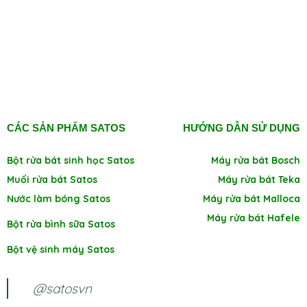
CÁC SẢN PHẨM SATOS
HƯỚNG DẪN SỬ DỤNG
Bột rửa bát sinh học Satos
Máy rửa bát Bosch
Muối rửa bát Satos
Máy rửa bát Teka
Nước làm bóng Satos
Máy rửa bát Malloca
Máy rửa bát Hafele
Bột rửa bình sữa Satos
Bột vệ sinh máy Satos
@satosvn