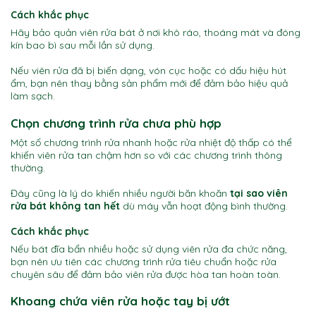
Cách khắc phục
Hãy bảo quản viên rửa bát ở nơi khô ráo, thoáng mát và đóng
kín bao bì sau mỗi lần sử dụng.
Nếu viên rửa đã bị biến dạng, vón cục hoặc có dấu hiệu hút
ẩm, bạn nên thay bằng sản phẩm mới để đảm bảo hiệu quả
làm sạch.
Chọn chương trình rửa chưa phù hợp
Một số chương trình rửa nhanh hoặc rửa nhiệt độ thấp có thể
khiến viên rửa tan chậm hơn so với các chương trình thông
thường.
Đây cũng là lý do khiến nhiều người băn khoăn
tại sao viên
rửa bát không tan hết
dù máy vẫn hoạt động bình thường.
Cách khắc phục
Nếu bát đĩa bẩn nhiều hoặc sử dụng viên rửa đa chức năng,
bạn nên ưu tiên các chương trình rửa tiêu chuẩn hoặc rửa
chuyên sâu để đảm bảo viên rửa được hòa tan hoàn toàn.
Khoang chứa viên rửa hoặc tay bị ướt