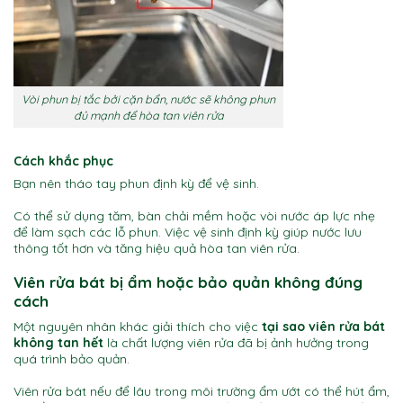
Vòi phun bị tắc bởi cặn bẩn, nước sẽ không phun
đủ mạnh để hòa tan viên rửa
Cách khắc phục
Bạn nên tháo tay phun định kỳ để vệ sinh.
Có thể sử dụng tăm, bàn chải mềm hoặc vòi nước áp lực nhẹ
để làm sạch các lỗ phun. Việc vệ sinh định kỳ giúp nước lưu
thông tốt hơn và tăng hiệu quả hòa tan viên rửa.
Viên rửa bát bị ẩm hoặc bảo quản không đúng
cách
Một nguyên nhân khác giải thích cho việc
tại sao viên rửa bát
không tan hết
là chất lượng viên rửa đã bị ảnh hưởng trong
quá trình bảo quản.
Viên rửa bát nếu để lâu trong môi trường ẩm ướt có thể hút ẩm,