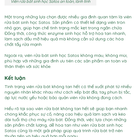
Viên rửa bát sinh học Satos an toàn, lành tính
Một trong những lựa chọn được nhiều gia đình quan tâm là viên
rửa bát sinh học Satos. Sản phẩm có thiết kế dạng viên tròn
nhỏ gọn, giúp hạn chế tình trạng mắc kẹt trong ngăn chứa.
Đồng thời, công thức enzyme sinh học hỗ trợ hòa tan nhanh,
làm sạch dầu mỡ hiệu quả mà không cần sử dụng các hóa
chất tẩy rửa mạnh.
Ngoài ra, viên rửa bát sinh học Satos không màu, không mùi,
phù hợp với những gia đình ưu tiên các sản phẩm an toàn và
thân thiện với sức khỏe.
Kết luận
Tình trạng viên rửa bát không tan hết có thể xuất phát từ nhiều
nguyên nhân khác nhau như cách xếp bát đĩa, tay phun bị tắc,
áp lực nước yếu hoặc bảo quản viên rửa không đúng cách.
Hiểu rõ tại sao viên rửa bát không tan hết sẽ giúp bạn nhanh
chóng khắc phục sự cố, nâng cao hiệu quả làm sạch và kéo
dài tuổi thọ cho máy rửa bát. Đồng thời, việc lựa chọn những
sản phẩm chất lượng, dễ hòa tan như viên rửa bát sinh học
Satos cũng là một giải pháp giúp quá trình rửa bát trở nên
thuận tiện và hiệu quả hơn mỗi ngày.