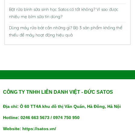
Bột rửa bình sữa sinh học Satos có tốt không? Vì sao được
nhiều mẹ bỉm sữa tin dùng?
Dùng máy rửa bát cần những gì? Bộ 3 sản phẩm không thể
thiếu để máy hoạt động hiệu quả
CÔNG TY TNHH LIÊN DANH VIỆT - ĐỨC SATOS
Địa chỉ: Ô 60 TT4A khu đô thị Văn Quán, Hà Đông, Hà Nội
Hotline: 0246 663 5673 / 0974 750 950
Website: https://satos.vn/