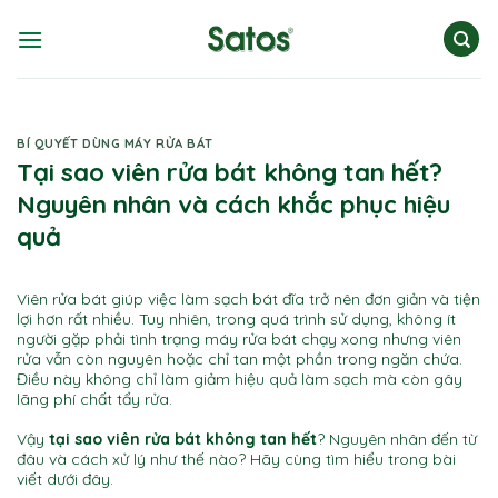
Skip
to
content
BÍ QUYẾT DÙNG MÁY RỬA BÁT
Tại sao viên rửa bát không tan hết?
Nguyên nhân và cách khắc phục hiệu
quả
Viên rửa bát giúp việc làm sạch bát đĩa trở nên đơn giản và tiện
lợi hơn rất nhiều. Tuy nhiên, trong quá trình sử dụng, không ít
người gặp phải tình trạng máy rửa bát chạy xong nhưng viên
rửa vẫn còn nguyên hoặc chỉ tan một phần trong ngăn chứa.
Điều này không chỉ làm giảm hiệu quả làm sạch mà còn gây
lãng phí chất tẩy rửa.
Vậy
tại sao viên rửa bát không tan hết
? Nguyên nhân đến từ
đâu và cách xử lý như thế nào? Hãy cùng tìm hiểu trong bài
viết dưới đây.