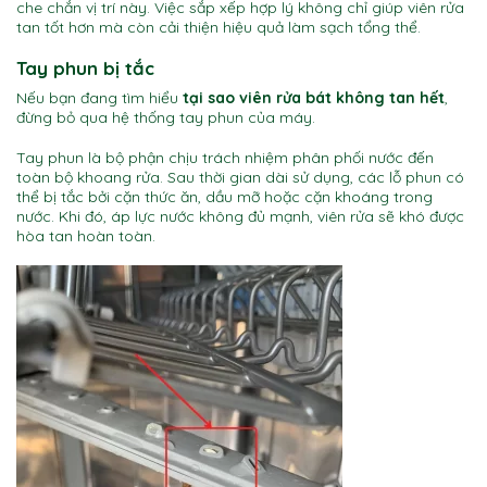
che chắn vị trí này. Việc sắp xếp hợp lý không chỉ giúp viên rửa
tan tốt hơn mà còn cải thiện hiệu quả làm sạch tổng thể.
Tay phun bị tắc
Nếu bạn đang tìm hiểu
tại sao viên rửa bát không tan hết
,
đừng bỏ qua hệ thống tay phun của máy.
Tay phun là bộ phận chịu trách nhiệm phân phối nước đến
toàn bộ khoang rửa. Sau thời gian dài sử dụng, các lỗ phun có
thể bị tắc bởi cặn thức ăn, dầu mỡ hoặc cặn khoáng trong
nước. Khi đó, áp lực nước không đủ mạnh, viên rửa sẽ khó được
hòa tan hoàn toàn.