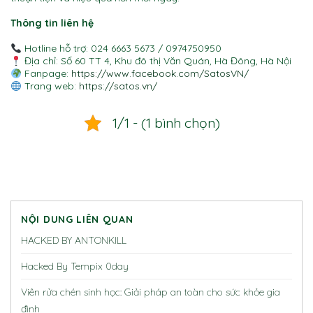
Thông tin liên hệ
Hotline hỗ trợ: 024 6663 5673 / 0974750950
Địa chỉ: Số 60 TT 4, Khu đô thị Văn Quán, Hà Đông, Hà Nội
Fanpage:
https://www.facebook.com/SatosVN/
Trang web:
https://satos.vn/
1/1 - (1 bình chọn)
NỘI DUNG LIÊN QUAN
HACKED BY ANTONKILL
Hacked By Tempix 0day
Viên rửa chén sinh học: Giải pháp an toàn cho sức khỏe gia
đình