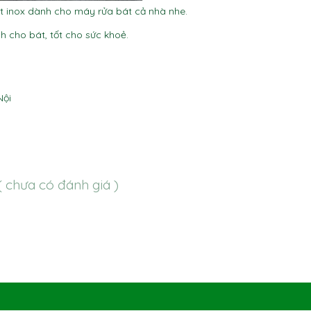
ớt inox dành cho máy rửa bát cả nhà nhe.
h cho bát, tốt cho sức khoẻ.
Nội
( chưa có đánh giá )