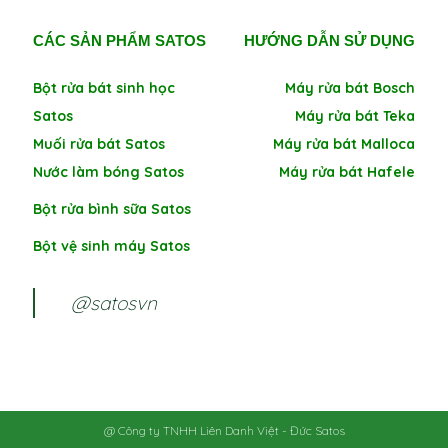
CÁC SẢN PHẨM SATOS
HƯỚNG DẪN SỬ DỤNG
Bột rửa bát sinh học
Máy rửa bát Bosch
Satos
Máy rửa bát Teka
Muối rửa bát Satos
Máy rửa bát Malloca
Nước làm bóng Satos
Máy rửa bát Hafele
Bột rửa bình sữa Satos
Bột vệ sinh máy Satos
@satosvn
@ Công ty TNHH Liên Danh Việt - Đức Satos