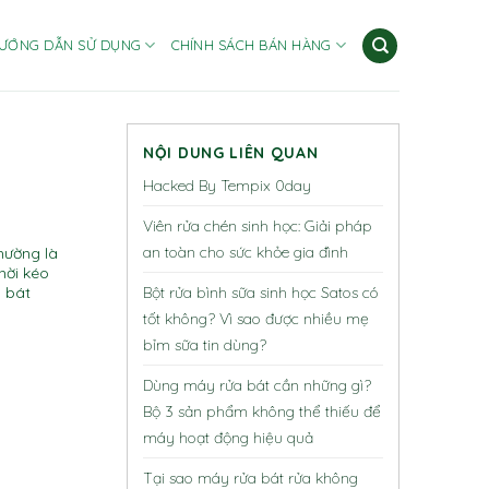
ƯỚNG DẪN SỬ DỤNG
CHÍNH SÁCH BÁN HÀNG
NỘI DUNG LIÊN QUAN
Hacked By Tempix 0day
Viên rửa chén sinh học: Giải pháp
an toàn cho sức khỏe gia đình
hường là
hời kéo
Bột rửa bình sữa sinh học Satos có
a bát
tốt không? Vì sao được nhiều mẹ
bỉm sữa tin dùng?
Dùng máy rửa bát cần những gì?
Bộ 3 sản phẩm không thể thiếu để
máy hoạt động hiệu quả
Tại sao máy rửa bát rửa không