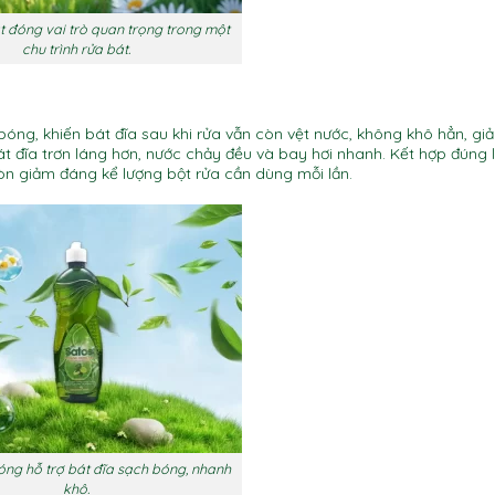
t đóng vai trò quan trọng trong một
chu trình rửa bát.
óng, khiến bát đĩa sau khi rửa vẫn còn vệt nước, không khô hẳn, gi
 đĩa trơn láng hơn, nước chảy đều và bay hơi nhanh. Kết hợp đúng 
n giảm đáng kể lượng bột rửa cần dùng mỗi lần.
ng hỗ trợ bát đĩa sạch bóng, nhanh
khô.