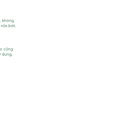
c, không
rửa bát,
ao cũng
ử dụng,