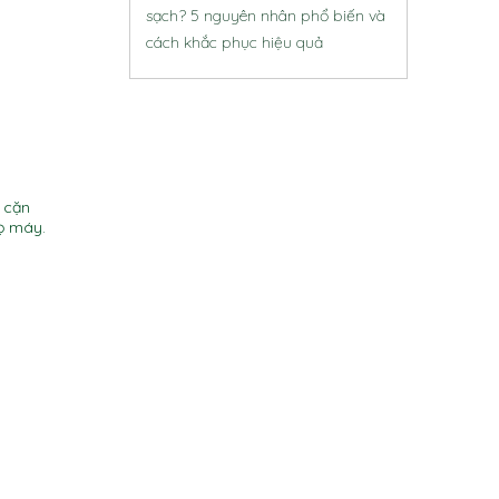
sạch? 5 nguyên nhân phổ biến và
cách khắc phục hiệu quả
 cặn
họ máy.