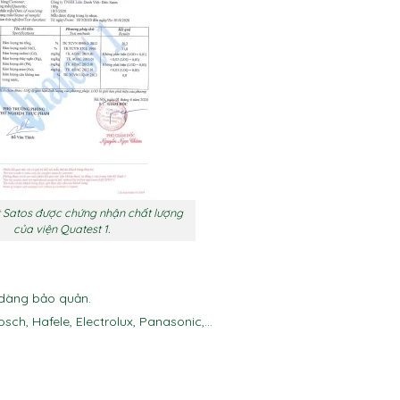
t Satos được chứng nhận chất lượng
của viện Quatest 1.
ễ dàng bảo quản.
sch, Hafele, Electrolux, Panasonic,…