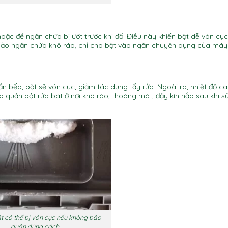
hoặc để ngăn chứa bị ướt trước khi đổ. Điều này khiến bột dễ vón cụ
 bảo ngăn chứa khô ráo, chỉ cho bột vào ngăn chuyên dụng của máy 
ần bếp, bột sẽ vón cục, giảm tác dụng tẩy rửa. Ngoài ra, nhiệt độ c
o quản bột rửa bát ở nơi khô ráo, thoáng mát, đậy kín nắp sau khi s
t có thể bị vón cục nếu không bảo
quản đúng cách.