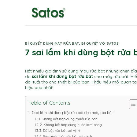
Skip
to
content
BÍ QUYẾT DÙNG MÁY RỬA BÁT
,
BÍ QUYẾT VỚI SATOS
7 sai lầm khi dùng bột rửa 
Rất nhiều gia đình sử dụng máy rửa bát nhưng chén đĩa
do
sai lầm khi dùng bột rửa bát
cho máy rửa bát. Hiể
dài tuổi thọ cho thiết bị của bạn. Thấu hiểu mối quan 
hiệu quả nhất!
Table of Contents
7 sai lầm khi dùng bột rửa bát cho máy rửa bát
1. Không kết hợp cùng muối rửa bát
2. Không kết hợp cùng nước làm bóng
3. Đổ bột rửa bát sai vị trí
4. Bảo quản bột rửa bát sai cách