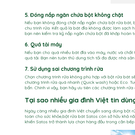
5. Đóng nắp ngăn chứa bột không chặt
Nếu bạn không đóng chặt nắp ngăn chứa bột rửa bát, b
chu trình rửa. Kết quả là bát đĩa không được làm sạch h
bạn nên kiểm tra kỹ nắp ngăn chứa bột đã khớp hoàn to
6. Quá tải máy
Nếu bạn cho quá nhiều bát đĩa vào máy, nước và chất 
quá tải. Bạn nên tuân thủ dung tích tối đa được nhà sản 
7. Sử dụng sai chương trình rửa
Chọn chương trình rửa không phù hợp với bột rửa bát s
chương trình rửa quá nhanh (Quick wash) hoặc Eco. Tuy 
bẩn. Chính vì vậy, bạn hãy ưu tiên các chương trình rửa 
Tại sao nhiều gia đình Việt tin dù
Ngày càng nhiều gia đình Việt chuyển sang dùng bột r
toàn cho sức khỏe,bột rửa bát Satos còn sở hữu khả nă
khiến Satos trở thành lựa chọn hàng đầu trong căn bếp 