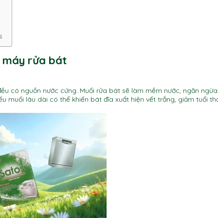
s
o máy rửa bát
 đều có nguồn nước cứng. Muối rửa bát sẽ làm mềm nước, ngăn ngừa
muối lâu dài có thể khiến bát đĩa xuất hiện vết trắng, giảm tuổi t