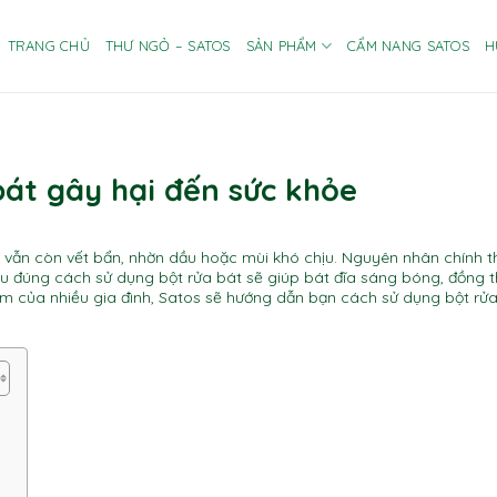
TRANG CHỦ
THƯ NGỎ – SATOS
SẢN PHẨM
CẨM NANG SATOS
H
bát gây hại đến sức khỏe
 vẫn còn vết bẩn, nhờn dầu hoặc mùi khó chịu. Nguyên nhân chính t
u đúng cách sử dụng bột rửa bát sẽ giúp bát đĩa sáng bóng, đồng t
tâm của nhiều gia đình, Satos sẽ hướng dẫn bạn cách sử dụng bột rử