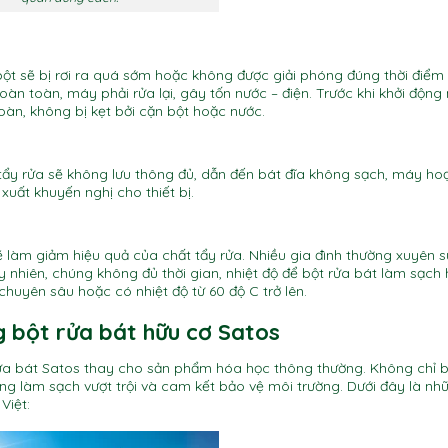
ột sẽ bị rơi ra quá sớm hoặc không được giải phóng đúng thời điểm
oàn toàn, máy phải rửa lại, gây tốn nước – điện. Trước khi khởi động
àn, không bị kẹt bởi cặn bột hoặc nước.
tẩy rửa sẽ không lưu thông đủ, dẫn đến bát đĩa không sạch, máy ho
xuất khuyến nghị cho thiết bị.
ẽ làm giảm hiệu quả của chất tẩy rửa. Nhiều gia đình thường xuyên 
nhiên, chúng không đủ thời gian, nhiệt độ để bột rửa bát làm sạch 
chuyên sâu hoặc có nhiệt độ từ 60 độ C trở lên.
ng bột rửa bát hữu cơ Satos
ửa bát Satos thay cho sản phẩm hóa học thông thường. Không chỉ b
ng làm sạch vượt trội và cam kết bảo vệ môi trường. Dưới đây là nh
Việt: