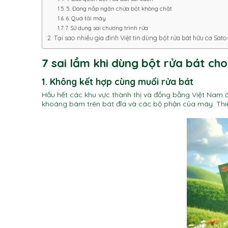
5. Đóng nắp ngăn chứa bột không chặt
6. Quá tải máy
7. Sử dụng sai chương trình rửa
Tại sao nhiều gia đình Việt tin dùng bột rửa bát hữu cơ Sato
7 sai lầm khi dùng bột rửa bát ch
1. Không kết hợp cùng muối rửa bát
Hầu hết các khu vực thành thị và đồng bằng Việt Nam
khoáng bám trên bát đĩa và các bộ phận của máy. Thiếu 