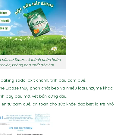
t hữu cơ Satos có thành phần hoàn
 nhiên, không hóa chất độc hai.
, baking soda, axit chạnh, tinh dầu cam quế.
me Lipase thủy phân chất béo và nhiều loại Enzyme khác.
Đánh bay dầu mỡ, vết bẩn cứng đầu.
ên từ cam quế, an toàn cho sức khỏe, đặc biệt là trẻ nhỏ.