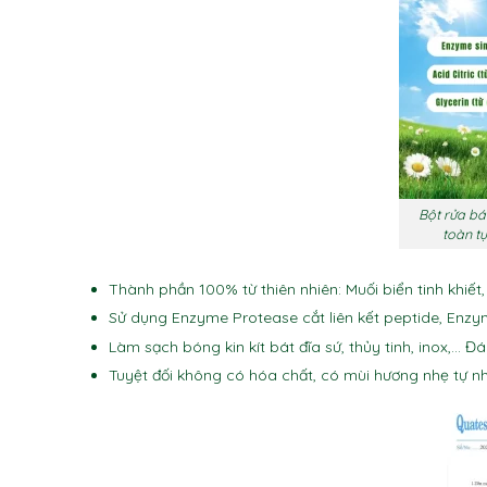
Bột rửa bá
toàn tự
Thành phần 100% từ thiên nhiên: Muối biển tinh khiết
Sử dụng Enzyme Protease cắt liên kết peptide, Enzy
Làm sạch bóng kin kít bát đĩa sứ, thủy tinh, inox,… 
Tuyệt đối không có hóa chất, có mùi hương nhẹ tự nhi