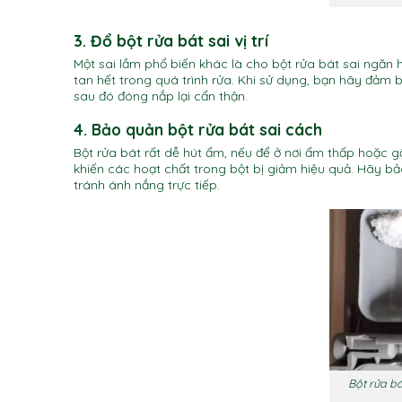
3. Đổ bột rửa bát sai vị trí
Một sai lầm phổ biến khác là cho bột rửa bát sai ngăn 
tan hết trong quá trình rửa. Khi sử dụng, bạn hãy đảm
sau đó đóng nắp lại cẩn thận.
4. Bảo quản bột rửa bát sai cách
Bột rửa bát rất dễ hút ẩm, nếu để ở nơi ẩm thấp hoặc g
khiến các hoạt chất trong bột bị giảm hiệu quả. Hãy bả
tránh ánh nắng trực tiếp.
Bột rửa bá