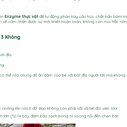
cụm
Enzyme thực vật
để tự động phân hủy cấu trúc chất bẩn bám tr
 bạn sẽ cảm nhận được sự tinh khiết hoàn toàn, không còn mùi hắc nồ
 3 Không
át đĩa.
ng.
ó thể rửa chung đồ ăn dặm của bé với bát đĩa người lớn mà không
những lần rửa ít đồ. Bạn không còn phải vất vả bẻ đôi viên rửa
lớn (12-14 bộ), đảm bảo sạch bóng từ xoong nồi đến chén bát.