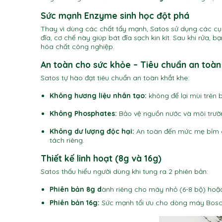
Sức mạnh Enzyme sinh học đột phá
Thay vì dùng các chất tẩy mạnh, Satos sử dụng các 
đĩa, cơ chế này giúp bát đĩa sạch kin kít. Sau khi rửa,
hóa chất công nghiệp.
An toàn cho sức khỏe –
Tiêu chuẩn an toàn
Satos tự hào đạt tiêu chuẩn an toàn khắt khe:
Không hương liệu nhân tạo:
không để lại mùi trên b
Không Phosphates:
Bảo vệ nguồn nước và môi trườ
Không dư lượng độc hại:
An toàn đến mức mẹ bỉm c
tách riêng.
Thiết kế linh hoạt (8g và 16g)
Satos thấu hiểu người dùng khi tung ra 2 phiên bản:
Phiên bản 8g d
ành riêng cho máy nhỏ (6-8 bộ) hoặc 
Phiên bản 16g:
Sức mạnh tối ưu cho dòng máy Bosch 