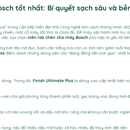
sch tốt nhất: Bí quyết sạch sâu và bề
ua” trong căn bếp hiện đại nhờ công nghệ làm sạch thông minh,
khả
y nhiên,
một cỗ máy tốt thôi là chưa đủ.
Để máy vận hành trơn tru,
b
,
việc lựa chọn
viên rửa chén cho máy Bosch
phù hợp là yếu tố tiê
ạng bát đĩa mờ đục,
bám cặn trắng mà còn vô tình làm giảm tuổi thọ
os
điểm danh những dòng viên rửa “đáng đồng tiền bát gạo” nhất h
n dùng. Trong đó,
Finish Ultimate Plus
là dòng cao cấp nhất hiện na
 viên rửa giải phóng từng thành phần bột, gel, bóng vào đúng thời 
goan cố trên xoong nồi và dầu mỡ khô cứng mà không cần bước ngâ
 tùng, nấu đồ nhiều dầu mỡ hoặc sở hữu nhiều đồ thủy tinh đắt tiền.