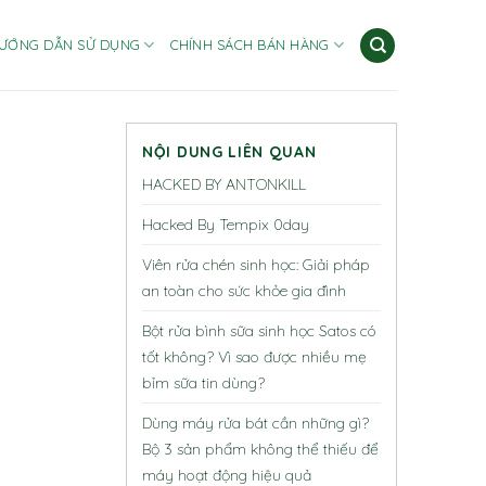
ƯỚNG DẪN SỬ DỤNG
CHÍNH SÁCH BÁN HÀNG
NỘI DUNG LIÊN QUAN
HACKED BY ANTONKILL
Hacked By Tempix 0day
Viên rửa chén sinh học: Giải pháp
an toàn cho sức khỏe gia đình
Bột rửa bình sữa sinh học Satos có
tốt không? Vì sao được nhiều mẹ
bỉm sữa tin dùng?
Dùng máy rửa bát cần những gì?
Bộ 3 sản phẩm không thể thiếu để
máy hoạt động hiệu quả