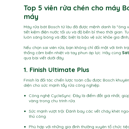
Top 5 viên rửa chén cho máy Bo
máy
Máy rửa bát Bosch từ lâu đã được mệnh danh là “ông v
tiết kiệm điện nước tối ưu và độ bền bỉ theo thời gian.
Tu
luôn sáng bóng và đặc biệt là bảo vệ sức khỏe gia đình
Nếu chọn sai viên rửa,
bạn không chỉ đối mặt với tình tr
thống cảm biến nhiệt và tay phun áp lực.
Hãy cùng
Sat
qua bài viết dưới đây.
1. Finish Ultimate Plus
Finish là đối tác chiến lược toàn cầu được Bosch khuyê
diện cho sức mạnh tẩy rửa công nghiệp.
Công nghệ CycleSync: Đây là điểm đắt giá nhất, giúp
vàng trong chu trình rửa.
Sức mạnh vượt trội: Đánh bay các vết cháy khét n
thủ công.
Phù hợp với những gia đình thường xuyên tổ chức tiệc