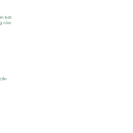
ên bát
ng của
 cần