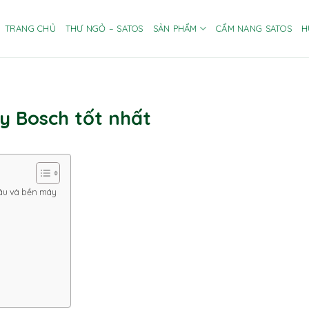
TRANG CHỦ
THƯ NGỎ – SATOS
SẢN PHẨM
CẨM NANG SATOS
H
y Bosch tốt nhất
sâu và bền máy