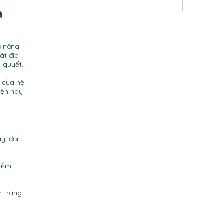
n
 năng
át đĩa
n quyết.
 của hệ
iện nay
y, đại
điểm
m tráng