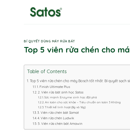
Skip
to
content
BÍ QUYẾT DÙNG MÁY RỬA BÁT
Top 5 viên rửa chén cho má
Table of Contents
Top 5 viên rửa chén cho máy Bosch tốt nhất: Bí quyết sạch 
1. Finish Ultimate Plus
2. Viên rửa bát sinh học Satos
Sức mạnh Enzyme sinh học đột phá
An toàn cho sức khỏe – Tiêu chuẩn an toàn 3 Không
Thiết kế linh hoạt (8g và 16g)
3. Viên rửa chén bát Somat
4. Viên rửa chén Ludwik
5. Viên rửa chén bát Amawin