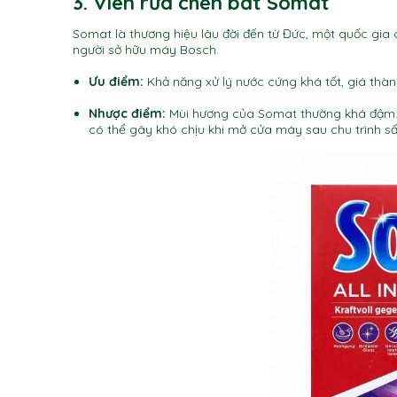
3. Viên rửa chén bát Somat
Somat là thương hiệu lâu đời đến từ Đức, một quốc gia 
người sở hữu máy Bosch.
Ưu điểm:
Khả năng xử lý nước cứng khá tốt, giá thàn
Nhược điểm:
Mùi hương của Somat thường khá đậm. 
có thể gây khó chịu khi mở cửa máy sau chu trình sấ