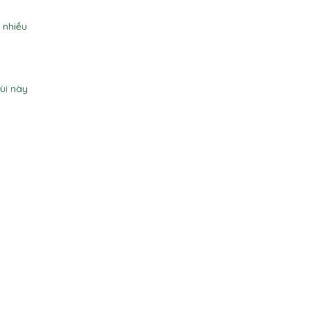
 nhiều
ùi này