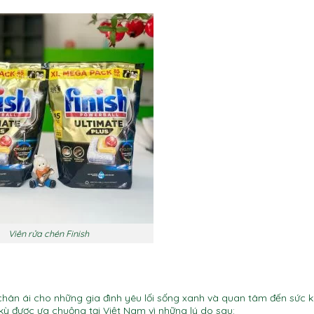
Viên rửa chén Finish
chân ái cho những gia đình yêu lối sống xanh và quan tâm đến sức k
ỳ được ưa chuộng tại Việt Nam vì những lý do sau: