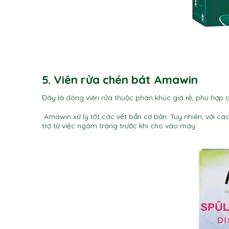
5. Viên rửa chén bát Amawin
Đây là dòng viên rửa thuộc phân khúc giá rẻ, phù hợp 
Amawin xử lý tốt các vết bẩn cơ bản. Tuy nhiên, với 
trợ từ việc ngâm tráng trước khi cho vào máy.