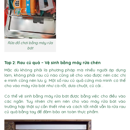
Rửa đồ chơi bằng máy rửa
bát
Top 2: Rau củ quả
– Vệ sinh bằng máy rửa chén
Mặc dù không phải là phương pháp mà nhiều người áp dụng
làm, không phải rau củ nào cũng sẽ cho vào được nên các chị
e mình cũng nên lưu ý. Một số rau củ quả cứng mà mình có thể
cho vào máy rửa bát như cà rốt, dưa chuột, củ cải…
Có thể vệ sinh bằng máy rửa bát được bằng việc cho điều vào
các ngăn. Tuy nhiên chị em nên cho vào máy rửa bát vào
trường hợp thật sự cần thiết nhé và cách tốt nhất vẫn là rửa rau
củ quả bằng tay để đảm bảo an toàn thực phẩm.