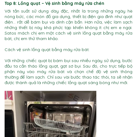
Top 8: Lồng quạt
– Vệ sinh bằng máy rửa chén
Với tần suất sử dụng dày đặc, nhất là trong những ngày hè
nóng bức, các món đồ gia dụng, thiết bị điện gia đình như quạt
điện… rất dễ bám bụi và dính cặn bẩn. Hơn nữa, việc làm sạch
những thiết bị này khá phức tạp khiến không ít chị em e ngại.
Satos mách chị em một cách vệ sinh lồng quạt bằng máy rửa
bát, chị em thử tham khảo.
Cách vệ sinh lồng quạt bằng máy rửa bát:
Với những chiếc quạt bị bám bụi sau nhiều ngày sử dụng, bước
đầu ta cần tháo lồng quạt, gạt sơ bụi. Sau đó, cho trực tiếp bộ
phận này vào máy rửa bát và chọn chế độ vệ sinh thông
thường để làm sạch. Chỉ sau vài bước thao tác thôi, ta sẽ nhận
được thành quả là những chiếc lồng quạt sáng bóng như mới.