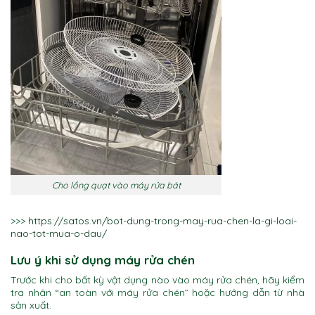
Cho lồng quạt vào máy rửa bát
>>>
https://satos.vn/bot-dung-trong-may-rua-chen-la-gi-loai-
nao-tot-mua-o-dau/
Lưu ý khi sử dụng máy rửa chén
Trước khi cho bất kỳ vật dụng nào vào máy rửa chén, hãy kiểm
tra nhãn “an toàn với máy rửa chén” hoặc hướng dẫn từ nhà
sản xuất.