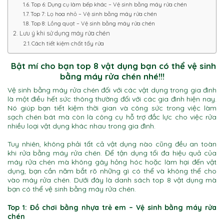
Top 6: Dụng cụ làm bếp khác – Vệ sinh bằng máy rửa chén
Top 7: Lọ hoa nhỏ – Vệ sinh bằng máy rửa chén
Top 8: Lồng quạt – Vệ sinh bằng máy rửa chén
Lưu ý khi sử dụng máy rửa chén
Cách tiết kiệm chất tẩy rửa
Bật mí cho bạn top 8 vật dụng bạn có thể vệ sinh
bằng máy rửa chén nhé!!!
Vệ sinh bằng máy rửa chén đối với các vật dụng trong gia đình
là một điều hết sức thông thường đối với các gia đình hiện nay.
Nó giúp bạn tiết kiệm thời gian và công sức trong việc làm
sạch chén bát mà còn là công cụ hỗ trợ đắc lực cho việc rửa
nhiều loại vật dụng khác nhau trong gia đình.
Tuy nhiên, không phải tất cả vật dụng nào cũng đều an toàn
khi rửa bằng máy rửa chén. Để tận dụng tối đa hiệu quả của
máy rửa chén mà không gây hỏng hóc hoặc làm hại đến vật
dụng, bạn cần năm bắt rõ những gì có thể và không thể cho
vào máy rửa chén. Dưới đây là danh sách top 8 vật dụng mà
bạn có thể vệ sinh bằng máy rửa chén.
Top 1: Đồ chơi bằng nhựa trẻ em – Vệ sinh bằng máy rửa
chén