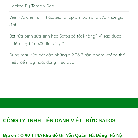
Hacked By Tempix 0day
Viên rửa chén sinh học: Giải pháp an toàn cho sức khỏe gia
đình
Bột rửa bình sữa sinh học Satos có tốt không? Vì sao được
nhiều mẹ bỉm sữa tin dùng?
Dùng máy rửa bát cần những gì? Bộ 3 sản phẩm không thể
thiếu để máy hoạt động hiệu quả
CÔNG TY TNHH LIÊN DANH VIỆT - ĐỨC SATOS
Địa chỉ: Ô 60 TT4A khu đô thị Văn Quán, Hà Đông, Hà Nội