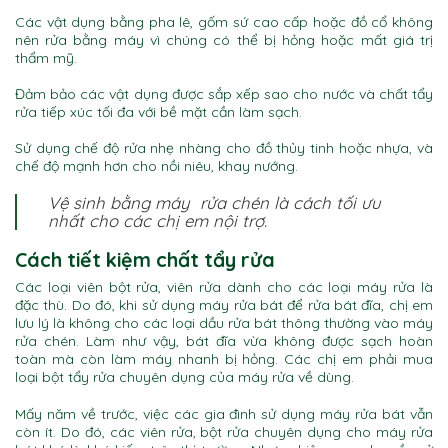
Các vật dụng bằng pha lê, gốm sứ cao cấp hoặc đồ cổ không
nên rửa bằng máy vì chúng có thể bị hỏng hoặc mất giá trị
thẩm mỹ.
Đảm bảo các vật dụng được sắp xếp sao cho nước và chất tẩy
rửa tiếp xúc tối đa với bề mặt cần làm sạch.
Sử dụng chế độ rửa nhẹ nhàng cho đồ thủy tinh hoặc nhựa, và
chế độ mạnh hơn cho nồi niêu, khay nướng.
Vệ sinh bằng máy rửa chén là cách tối ưu
nhất cho các chị em nội trợ.
Cách tiết kiệm chất tẩy rửa
Các loại viên bột rửa, viên rửa dành cho các loại máy rửa là
đặc thù. Do đó, khi sử dụng máy rửa bát để rửa bát đĩa, chị em
lưu lý là không cho các loại dầu rửa bát thông thường vào máy
rửa chén. Làm như vậy, bát đĩa vừa không được sạch hoàn
toàn mà còn làm máy nhanh bị hỏng. Các chị em phải mua
loại bột tẩy rửa chuyên dụng của máy rửa về dùng.
Mấy năm về trước, việc các gia đình sử dụng máy rửa bát vẫn
còn ít. Do đó, các viên rửa, bột rửa chuyên dụng cho máy rửa