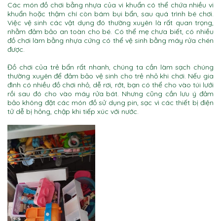
Các món đồ chơi bằng nhựa của vi khuẩn có thể chứa nhiều vi
khuẩn hoặc thậm chí còn bám bụi bẩn, sau quá trình bé chơi.
Việc vệ sinh các vật dụng đó thường xuyên là rất quan trọng,
nhằm đảm bảo an toàn cho bé. Có thể mẹ chưa biết, có nhiều
đồ chơi làm bằng nhựa cứng có thể vệ sinh bằng máy rửa chén
được.
Đồ chơi của trẻ bẩn rất nhanh, chúng ta cần làm sạch chúng
thường xuyên để đảm bảo vệ sinh cho trẻ nhỏ khi chơi. Nếu gia
đình có nhiều đồ chơi nhỏ, dễ rơi, rớt, bạn có thể cho vào túi lưới
rồi sau đó cho vào máy rửa bát. Nhưng cũng cần lưu ý đảm
bảo không đặt các món đồ sử dụng pin, sạc vì các thiết bị điện
tử dễ bị hỏng, chập khi tiếp xúc với nước.