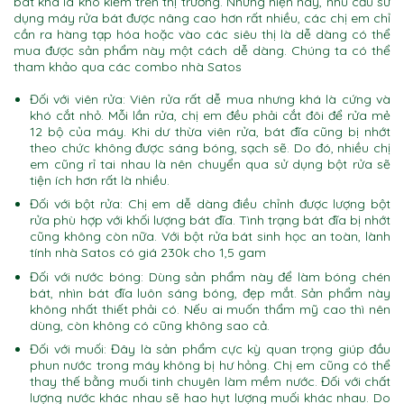
bát khá là khó kiếm trên thị trường. Nhưng hiện nay, nhu cầu sử
dụng máy rửa bát được nâng cao hơn rất nhiều, các chị em chỉ
cần ra hàng tạp hóa hoặc vào các siêu thị là dễ dàng có thể
mua được sản phẩm này một cách dễ dàng. Chúng ta có thể
tham khảo qua các combo nhà Satos
Đối với viên rửa: Viên rửa rất dễ mua nhưng khá là cứng và
khó cắt nhỏ. Mỗi lần rửa, chị em đều phải cắt đôi để rửa mẻ
12 bộ của máy. Khi dư thừa viên rửa, bát đĩa cũng bị nhớt
theo chức không được sáng bóng, sạch sẽ. Do đó, nhiều chị
em cũng rỉ tai nhau là nên chuyển qua sử dụng bột rửa sẽ
tiện ích hơn rất là nhiều.
Đối với bột rửa: Chị em dễ dàng điều chỉnh được lượng bột
rửa phù hợp với khối lượng bát đĩa. Tình trạng bát đĩa bị nhớt
cũng không còn nữa. Với bột rửa bát sinh học an toàn, lành
tính nhà Satos có giá 230k cho 1,5 gam
Đối với nước bóng: Dùng sản phẩm này để làm bóng chén
bát, nhìn bát đĩa luôn sáng bóng, đẹp mắt. Sản phẩm này
không nhất thiết phải có. Nếu ai muốn thẩm mỹ cao thì nên
dùng, còn không có cũng không sao cả.
Đối với muối: Đây là sản phẩm cực kỳ quan trọng giúp đầu
phun nước trong máy không bị hư hỏng. Chị em cũng có thể
thay thế bằng muối tinh chuyên làm mềm nước. Đối với chất
lượng nước khác nhau sẽ hao hụt lượng muối khác nhau. Do