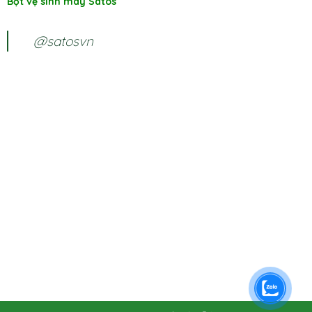
Bột vệ sinh máy Satos
@satosvn