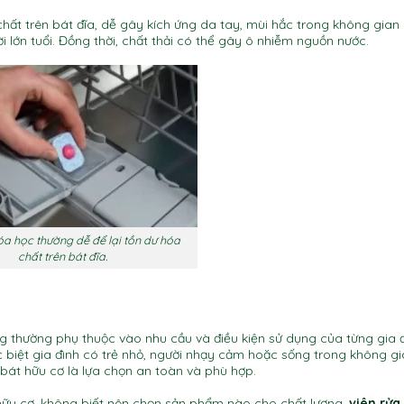
chất trên bát đĩa, dễ gây kích ứng da tay, mùi hắc trong không gian
ời lớn tuổi. Đồng thời, chất thải có thể gây ô nhiễm nguồn nước.
óa học thường dễ để lại tồn dư hóa
chất trên bát đĩa.
ng thường phụ thuộc vào nhu cầu và điều kiện sử dụng của từng gia 
ặc biệt gia đình có trẻ nhỏ, người nhạy cảm hoặc sống trong không g
 bát hữu cơ là lựa chọn an toàn và phù hợp.
a hữu cơ, không biết nên chọn sản phẩm nào cho chất lượng,
viên rửa