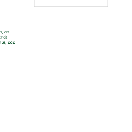
n, an
chất
ùi, các