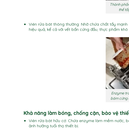
Thành phần 
thể t
Viên rửa bát thông thường: Nhờ chứa chất tẩy mạ
hiệu quả, kể cả với vết bẩn cứng đầu, thực phẩm khô k
Enzyme tro
bám cứng 
Khả năng làm bóng, chống cặn, bảo vệ thiết
Viên rửa bát hữu cơ: Chứa enzyme làm mềm nước, b
ảnh hưởng tuổi thọ thiết bị.