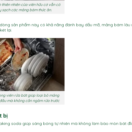
thiên nhiên của viên hữu cơ vẫn có
ẩy sạch các mảng bám thức ăn.
nh dòng sản phẩm này có khả năng đánh bay dầu mỡ, mảng bám lâu
ét lại.
ng viên rửa bát giúp loại bỏ mảng
đầu mà không cần ngâm rửa trước
 bị
aking soda giúp sáng bóng tự nhiên mà không làm bào mòn bát đĩ