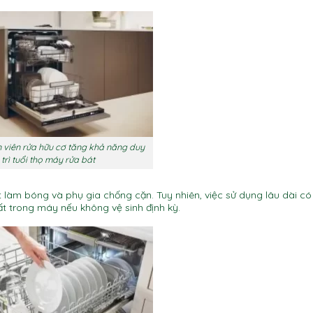
 viên rửa hữu cơ tăng khả năng duy
trì tuổi thọ máy rửa bát
 làm bóng và phụ gia chống cặn. Tuy nhiên, việc sử dụng lâu dài có
t trong máy nếu không vệ sinh định kỳ.