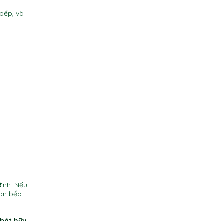
 bếp, và
đình. Nếu
ian bếp
 bát hữu