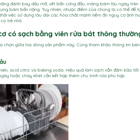
 năng đánh bay dầu mỡ, vết bẩn cứng đầu, mảng bám lâu ngày trên 
dụng bám bẩn nặng. Tuy nhiên, nhược điểm của chúng là có thể để lạ
thời việc sử dụng lâu dài các hóa chất mạnh tiềm ẩn nguy cơ ảnh h
 có trẻ nhỏ.
 cơ có sạch bằng viên rửa bát thông thườn
ựa chọn giữa hai dòng sản phẩm này. Cùng tham khảo thông tin bên
đầu
iên, acid citric và baking soda. Hiệu quả làm sạch vẫn đảm bảo tốt 
ngày hoặc cháy khét cần kết hợp thêm chu trình rửa phù hợp.