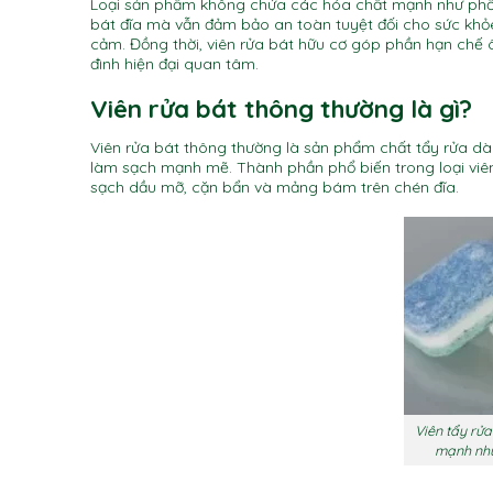
Loại sản phẩm không chứa các hóa chất mạnh như phốt
bát đĩa mà vẫn đảm bảo an toàn tuyệt đối cho sức khỏe
cảm. Đồng thời, viên rửa bát hữu cơ góp phần hạn chế
đình hiện đại quan tâm.
Viên rửa bát thông thường là gì?
Viên rửa bát thông thường là sản phẩm chất tẩy rửa d
làm sạch mạnh mẽ. Thành phần phổ biến trong loại viê
sạch dầu mỡ, cặn bẩn và mảng bám trên chén đĩa.
Viên tẩy rử
mạnh như