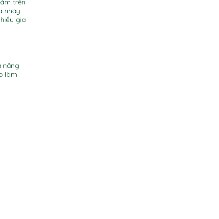
bám trên
da nhạy
hiều gia
ả năng
p làm