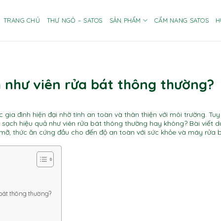
TRANG CHỦ
THƯ NGỎ – SATOS
SẢN PHẨM
CẨM NANG SATOS
H
h như viên rửa bát thông thường?
gia đình hiện đại nhờ tính an toàn và thân thiện với môi trường. Tuy
àm sạch hiệu quả như viên rửa bát thông thường hay không? Bài viết d
 mỡ, thức ăn cứng đầu cho đến độ an toàn với sức khỏe và máy rửa b
 bát thông thường?