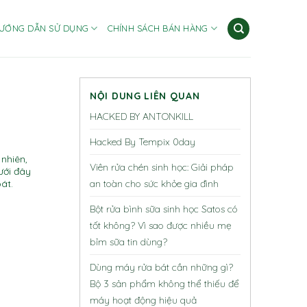
ƯỚNG DẪN SỬ DỤNG
CHÍNH SÁCH BÁN HÀNG
NỘI DUNG LIÊN QUAN
HACKED BY ANTONKILL
Hacked By Tempix 0day
 nhiên,
Viên rửa chén sinh học: Giải pháp
ưới đây
an toàn cho sức khỏe gia đình
át.
Bột rửa bình sữa sinh học Satos có
tốt không? Vì sao được nhiều mẹ
bỉm sữa tin dùng?
Dùng máy rửa bát cần những gì?
Bộ 3 sản phẩm không thể thiếu để
máy hoạt động hiệu quả