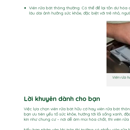
Viên rửa bát thông thường: Có thể để lại tồn dư hóa 
lâu dài ảnh hưởng sức khỏe, đặc biệt với trẻ nhỏ, ngư
Viên rửa h
Lời khuyên dành cho bạn
Việc lựa chọn viên rửa bát hữu cơ hay viên rửa bát thô
bạn ưu tiên yếu tố sức khỏe, hướng tới lối sống xanh, đ
kín như chung cư – nơi dễ ám mùi hóa chất, thì viên rửa
Nếu bạn phân vân khi trên thị trường có nhiều viên rử