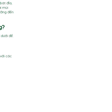
bát đĩa,
i mùi
ưởng đến
g?
 dưới để
với các