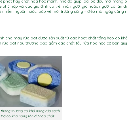
 phát hay chất hóa học mạnh, nhờ đó giúp loại bỏ dầu mỡ, mảng 
 phù hợp với các gia đình có trẻ nhỏ, người già hoặc người có làn 
 ô nhiễm nguồn nước, bảo vệ môi trường sống – điều mà ngày càng n
ành cho máy rửa bát được sản xuất từ các hoạt chất tổng hợp có kh
n rửa bát này thường bao gồm các chất tẩy rửa hóa học cơ bản giú
a thông thường có khả năng rửa sạch
ng có khả năng tồn dư hóa chất.