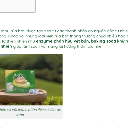
 máy rửa bát, được tạo nên từ các thành phần có nguồn gốc tự nhiê
ờng. Khác với những loại viên rửa bát thông thường chứa nhiều hóa 
 từ thiên nhiên như
enzyme phân hủy vết bẩn, baking soda khử m
 nhiên
giúp làm sạch và mang lại hương thơm dịu nhẹ.
hữu cơ với thành phàn thiên nhiên, an
toàn