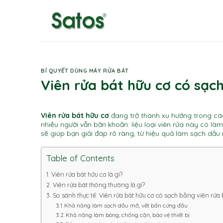
Skip
to
content
BÍ QUYẾT DÙNG MÁY RỬA BÁT
Viên rửa bát hữu cơ có sạc
Viên rửa bát hữu cơ
đang trở thành xu hướng trong các 
nhiều người vẫn băn khoăn: liệu loại viên rửa này có l
sẽ giúp bạn giải đáp rõ ràng, từ hiệu quả làm sạch dầu
Table of Contents
Viên rửa bát hữu cơ là gì?
Viên rửa bát thông thường là gì?
So sánh thực tế: Viên rửa bát hữu cơ có sạch bằng viên rửa
Khả năng làm sạch dầu mỡ, vết bẩn cứng đầu
Khả năng làm bóng, chống cặn, bảo vệ thiết bị