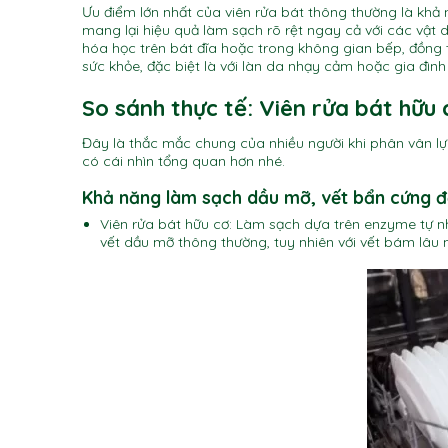
Ưu điểm lớn nhất của viên rửa bát thông thường là khả
mang lại hiệu quả làm sạch rõ rệt ngay cả với các vật 
hóa học trên bát đĩa hoặc trong không gian bếp, đồng 
sức khỏe, đặc biệt là với làn da nhạy cảm hoặc gia đình
So sánh thực tế: Viên rửa bát hữu
Đây là thắc mắc chung của nhiều người khi phân vân l
có cái nhìn tổng quan hơn nhé.
Khả năng làm sạch dầu mỡ, vết bẩn cứng 
Viên rửa bát hữu cơ: Làm sạch dựa trên enzyme tự nh
vết dầu mỡ thông thường, tuy nhiên với vết bám lâu 